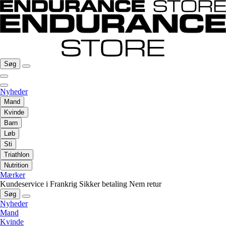
Søg
Nyheder
Mand
Kvinde
Barn
Løb
Sti
Triathlon
Nutrition
Mærker
Kundeservice i Frankrig
Sikker betaling
Nem retur
Søg
Nyheder
Mand
Kvinde