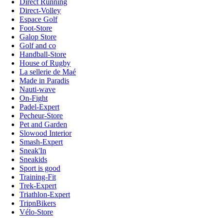
Direct Running
Direct-Volley
Espace Golf
Foot-Store
Galop Store
Golf and co
Handball-Store
House of Rugby
La sellerie de Maé
Made in Paradis
Nauti-wave
On-Fight
Padel-Expert
Pecheur-Store
Pet and Garden
Slowood Interior
Smash-Expert
Sneak'In
Sneakids
Sport is good
Training-Fit
Trek-Expert
Triathlon-Expert
TripnBikers
Vélo-Store