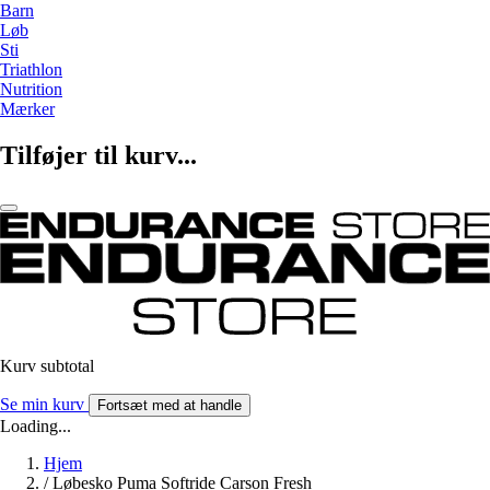
Barn
Løb
Sti
Triathlon
Nutrition
Mærker
Tilføjer til kurv...
Kurv subtotal
Se min kurv
Fortsæt med at handle
Loading...
Hjem
/
Løbesko Puma Softride Carson Fresh