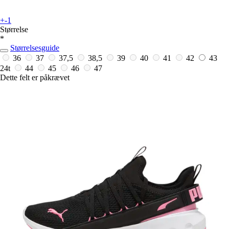
+-1
Størrelse
*
Størrelsesguide
36
37
37,5
38,5
39
40
41
42
43
24t
44
45
46
47
Dette felt er påkrævet