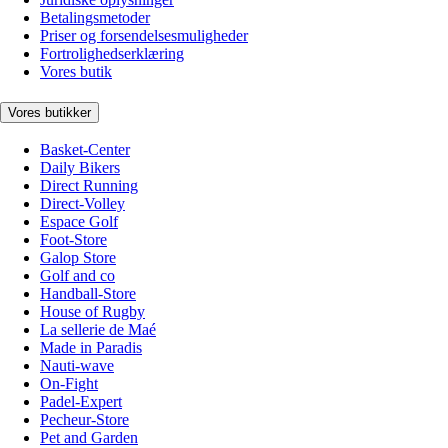
Betalingsmetoder
Priser og forsendelsesmuligheder
Fortrolighedserklæring
Vores butik
Vores butikker
Basket-Center
Daily Bikers
Direct Running
Direct-Volley
Espace Golf
Foot-Store
Galop Store
Golf and co
Handball-Store
House of Rugby
La sellerie de Maé
Made in Paradis
Nauti-wave
On-Fight
Padel-Expert
Pecheur-Store
Pet and Garden