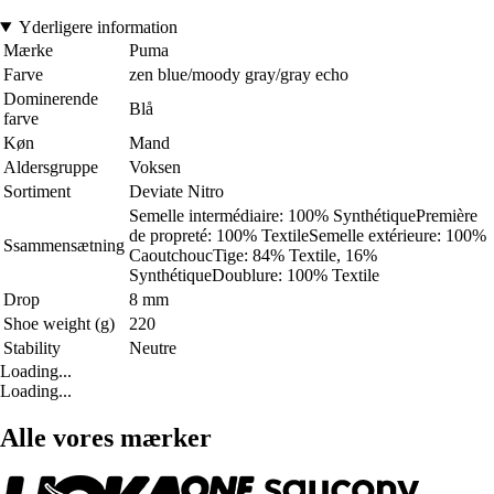
Yderligere information
Mærke
Puma
Farve
zen blue/moody gray/gray echo
Dominerende
Blå
farve
Køn
Mand
Aldersgruppe
Voksen
Sortiment
Deviate Nitro
Semelle intermédiaire: 100% SynthétiquePremière
de propreté: 100% TextileSemelle extérieure: 100%
Ssammensætning
CaoutchoucTige: 84% Textile, 16%
SynthétiqueDoublure: 100% Textile
Drop
8 mm
Shoe weight (g)
220
Stability
Neutre
Loading...
Loading...
Alle vores mærker