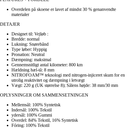
Overdelen på skoene er lavet af mindst 30 % genanvendte
materialer
DETAJER
Designet til: Vejløb :
Bredde: normal
Lukning: Snørebånd
Type løber: Hyppig
Pronation: Neutral
Dæmpning: maksimal
Gennemsnitligt antal kilometer: 800 km
Hældning hæl-tå: 8 mm
NITROFOAM™ teknologi med nitrogen-injiceret skum for en
utrolig reaktivitet og dæmpning i letvægt
Vægt: 220 g (UK størrelse 8); Sålens højde: 38 mm/30 mm
OPLYSNINGER OM SAMMENSETNINGEN
Mellemsål: 100% Syntetisk
Indersål: 100% Tekstil
ydersål: 100% Gummi
Overdel: 84% Tekstil, 16% Syntetisk
Fóring: 100% Tekstil