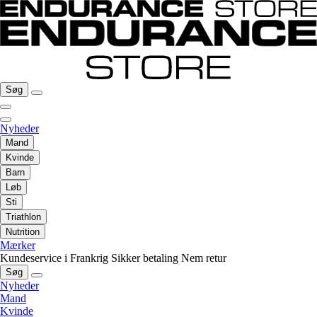
Søg
Nyheder
Mand
Kvinde
Barn
Løb
Sti
Triathlon
Nutrition
Mærker
Kundeservice i Frankrig
Sikker betaling
Nem retur
Søg
Nyheder
Mand
Kvinde