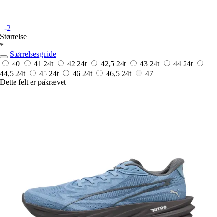
+-2
Størrelse
*
Størrelsesguide
40
41
24t
42
24t
42,5
24t
43
24t
44
24t
44,5
24t
45
24t
46
24t
46,5
24t
47
Dette felt er påkrævet