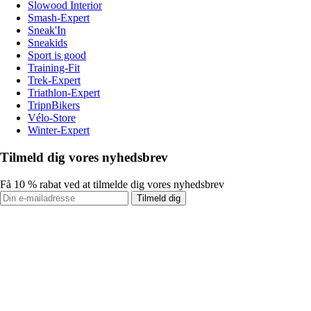
Slowood Interior
Smash-Expert
Sneak'In
Sneakids
Sport is good
Training-Fit
Trek-Expert
Triathlon-Expert
TripnBikers
Vélo-Store
Winter-Expert
Tilmeld dig vores nyhedsbrev
Få 10 % rabat ved at tilmelde dig vores nyhedsbrev
Tilmeld dig