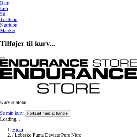
Barn
Løb
Sti
Triathlon
Nutrition
Mærker
Tilføjer til kurv...
Kurv subtotal
Se min kurv
Fortsæt med at handle
Loading...
Hjem
/
Løbesko Puma Deviate Pure Nitro