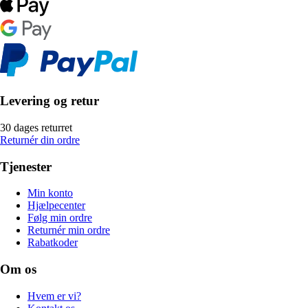
Levering og retur
30 dages returret
Returnér din ordre
Tjenester
Min konto
Hjælpecenter
Følg min ordre
Returnér min ordre
Rabatkoder
Om os
Hvem er vi?