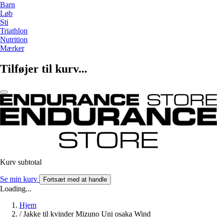
Barn
Løb
Sti
Triathlon
Nutrition
Mærker
Tilføjer til kurv...
Kurv subtotal
Se min kurv
Fortsæt med at handle
Loading...
Hjem
/
Jakke til kvinder Mizuno Uni osaka Wind