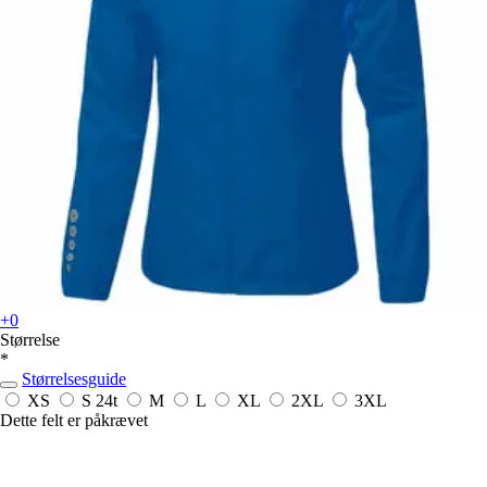
+0
Størrelse
*
Størrelsesguide
XS
S
24t
M
L
XL
2XL
3XL
Dette felt er påkrævet