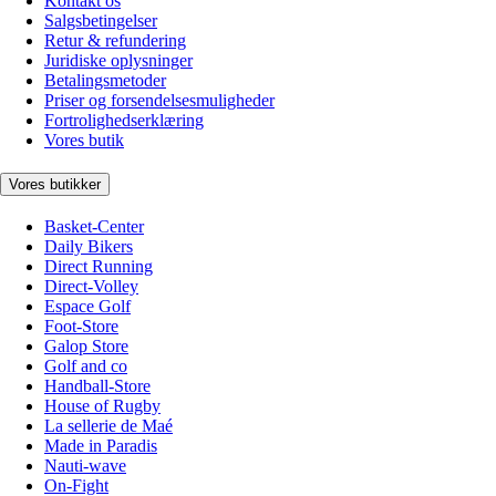
Kontakt os
Salgsbetingelser
Retur & refundering
Juridiske oplysninger
Betalingsmetoder
Priser og forsendelsesmuligheder
Fortrolighedserklæring
Vores butik
Vores butikker
Basket-Center
Daily Bikers
Direct Running
Direct-Volley
Espace Golf
Foot-Store
Galop Store
Golf and co
Handball-Store
House of Rugby
La sellerie de Maé
Made in Paradis
Nauti-wave
On-Fight