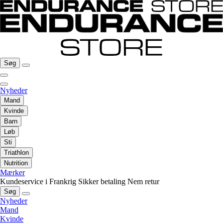
Søg
Nyheder
Mand
Kvinde
Barn
Løb
Sti
Triathlon
Nutrition
Mærker
Kundeservice i Frankrig
Sikker betaling
Nem retur
Søg
Nyheder
Mand
Kvinde