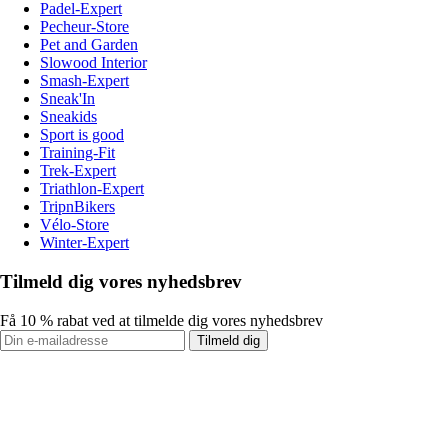
Padel-Expert
Pecheur-Store
Pet and Garden
Slowood Interior
Smash-Expert
Sneak'In
Sneakids
Sport is good
Training-Fit
Trek-Expert
Triathlon-Expert
TripnBikers
Vélo-Store
Winter-Expert
Tilmeld dig vores nyhedsbrev
Få 10 % rabat ved at tilmelde dig vores nyhedsbrev
Tilmeld dig