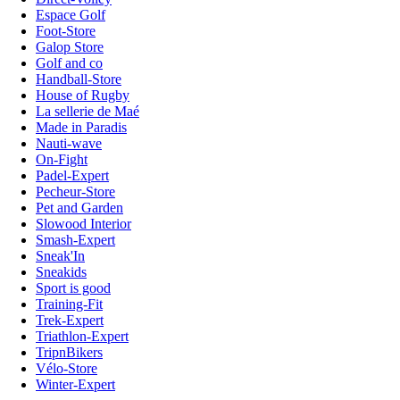
Espace Golf
Foot-Store
Galop Store
Golf and co
Handball-Store
House of Rugby
La sellerie de Maé
Made in Paradis
Nauti-wave
On-Fight
Padel-Expert
Pecheur-Store
Pet and Garden
Slowood Interior
Smash-Expert
Sneak'In
Sneakids
Sport is good
Training-Fit
Trek-Expert
Triathlon-Expert
TripnBikers
Vélo-Store
Winter-Expert