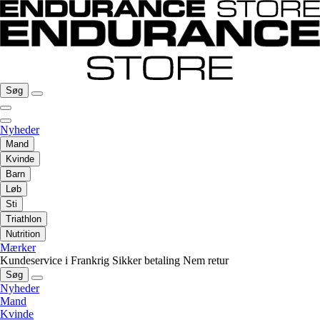
Søg
Nyheder
Mand
Kvinde
Barn
Løb
Sti
Triathlon
Nutrition
Mærker
Kundeservice i Frankrig
Sikker betaling
Nem retur
Søg
Nyheder
Mand
Kvinde