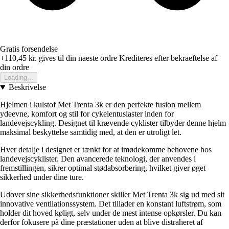
Gratis forsendelse
+110,45 kr.
gives til din naeste ordre
Krediteres efter bekraeftelse af
din ordre
Loading...
Beskrivelse
Hjelmen i kulstof Met Trenta 3k er den perfekte fusion mellem
ydeevne, komfort og stil for cykelentusiaster inden for
landevejscykling. Designet til krævende cyklister tilbyder denne hjelm
maksimal beskyttelse samtidig med, at den er utroligt let.
Hver detalje i designet er tænkt for at imødekomme behovene hos
landevejscyklister. Den avancerede teknologi, der anvendes i
fremstillingen, sikrer optimal stødabsorbering, hvilket giver øget
sikkerhed under dine ture.
Udover sine sikkerhedsfunktioner skiller Met Trenta 3k sig ud med sit
innovative ventilationssystem. Det tillader en konstant luftstrøm, som
holder dit hoved køligt, selv under de mest intense opkørsler. Du kan
derfor fokusere på dine præstationer uden at blive distraheret af