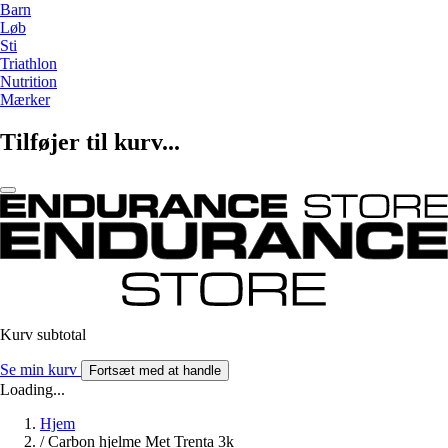
Barn
Løb
Sti
Triathlon
Nutrition
Mærker
Tilføjer til kurv...
Kurv subtotal
Se min kurv
Fortsæt med at handle
Loading...
Hjem
/
Carbon hjelme Met Trenta 3k