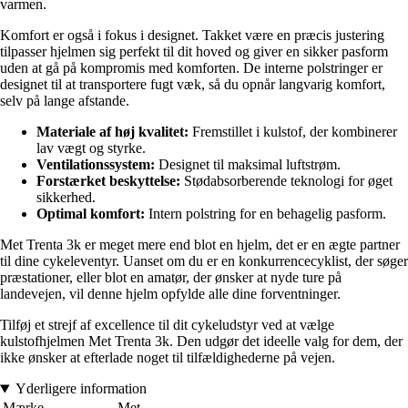
varmen.
Komfort er også i fokus i designet. Takket være en præcis justering
tilpasser hjelmen sig perfekt til dit hoved og giver en sikker pasform
uden at gå på kompromis med komforten. De interne polstringer er
designet til at transportere fugt væk, så du opnår langvarig komfort,
selv på lange afstande.
Materiale af høj kvalitet:
Fremstillet i kulstof, der kombinerer
lav vægt og styrke.
Ventilationssystem:
Designet til maksimal luftstrøm.
Forstærket beskyttelse:
Stødabsorberende teknologi for øget
sikkerhed.
Optimal komfort:
Intern polstring for en behagelig pasform.
Met Trenta 3k er meget mere end blot en hjelm, det er en ægte partner
til dine cykeleventyr. Uanset om du er en konkurrencecyklist, der søger
præstationer, eller blot en amatør, der ønsker at nyde ture på
landevejen, vil denne hjelm opfylde alle dine forventninger.
Tilføj et strejf af excellence til dit cykeludstyr ved at vælge
kulstofhjelmen Met Trenta 3k. Den udgør det ideelle valg for dem, der
ikke ønsker at efterlade noget til tilfældighederne på vejen.
Yderligere information
Mærke
Met