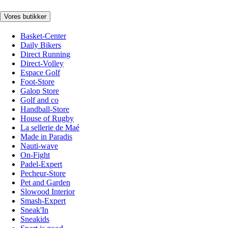
Vores butikker
Basket-Center
Daily Bikers
Direct Running
Direct-Volley
Espace Golf
Foot-Store
Galop Store
Golf and co
Handball-Store
House of Rugby
La sellerie de Maé
Made in Paradis
Nauti-wave
On-Fight
Padel-Expert
Pecheur-Store
Pet and Garden
Slowood Interior
Smash-Expert
Sneak'In
Sneakids