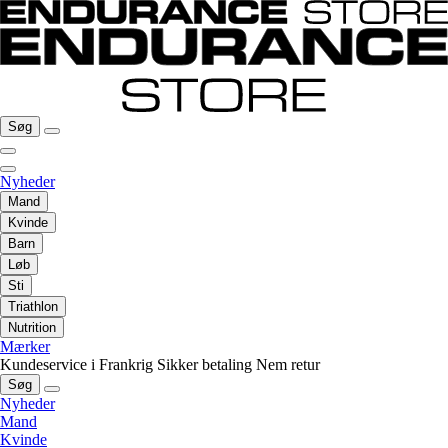
Søg
Nyheder
Mand
Kvinde
Barn
Løb
Sti
Triathlon
Nutrition
Mærker
Kundeservice i Frankrig
Sikker betaling
Nem retur
Søg
Nyheder
Mand
Kvinde