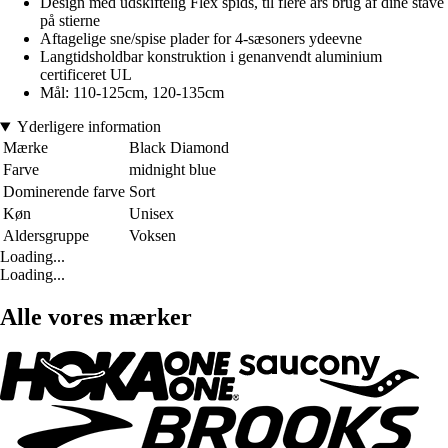
Design med udskiftelig Flex spids, til flere års brug af dine stave
på stierne
Aftagelige sne/spise plader for 4-sæsoners ydeevne
Langtidsholdbar konstruktion i genanvendt aluminium
certificeret UL
Mål: 110-125cm, 120-135cm
Yderligere information
Mærke
Black Diamond
Farve
midnight blue
Dominerende farve
Sort
Køn
Unisex
Aldersgruppe
Voksen
Loading...
Loading...
Alle vores mærker