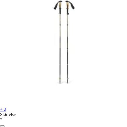
+-2
Størrelse
*