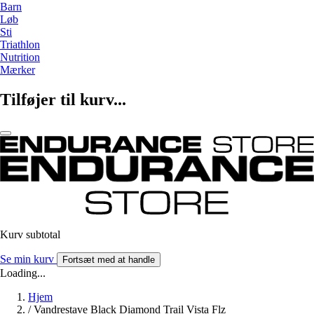
Barn
Løb
Sti
Triathlon
Nutrition
Mærker
Tilføjer til kurv...
Kurv subtotal
Se min kurv
Fortsæt med at handle
Loading...
Hjem
/
Vandrestave Black Diamond Trail Vista Flz