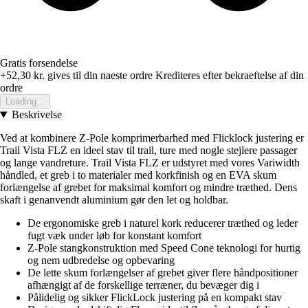
Gratis forsendelse
+52,30 kr.
gives til din naeste ordre
Krediteres efter bekraeftelse af din
ordre
Loading...
Beskrivelse
Ved at kombinere Z-Pole komprimerbarhed med Flicklock justering er
Trail Vista FLZ en ideel stav til trail, ture med nogle stejlere passager
og lange vandreture. Trail Vista FLZ er udstyret med vores Variwidth
håndled, et greb i to materialer med korkfinish og en EVA skum
forlængelse af grebet for maksimal komfort og mindre træthed. Dens
skaft i genanvendt aluminium gør den let og holdbar.
De ergonomiske greb i naturel kork reducerer træthed og leder
fugt væk under løb for konstant komfort
Z-Pole stangkonstruktion med Speed Cone teknologi for hurtig
og nem udbredelse og opbevaring
De lette skum forlængelser af grebet giver flere håndpositioner
afhængigt af de forskellige terræner, du bevæger dig i
Pålidelig og sikker FlickLock justering på en kompakt stav