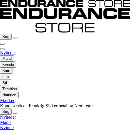
Søg
Nyheder
Mand
Kvinde
Barn
Løb
Sti
Triathlon
Nutrition
Mærker
Kundeservice i Frankrig
Sikker betaling
Nem retur
Søg
Nyheder
Mand
Kvinde