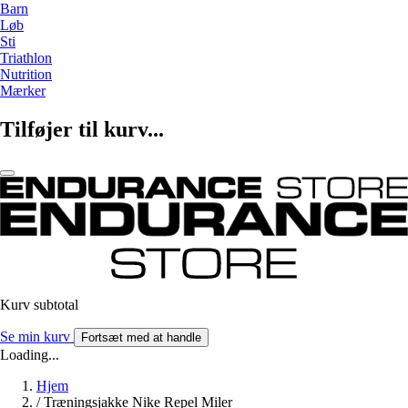
Barn
Løb
Sti
Triathlon
Nutrition
Mærker
Tilføjer til kurv...
Kurv subtotal
Se min kurv
Fortsæt med at handle
Loading...
Hjem
/
Træningsjakke Nike Repel Miler