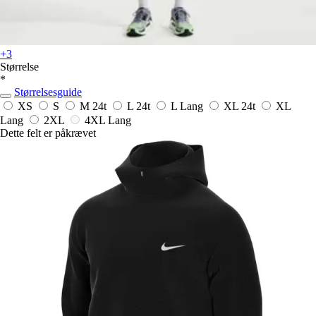
+3
Størrelse
*
Størrelsesguide
XS
S
M
24t
L
24t
L Lang
XL
24t
XL
Lang
2XL
4XL Lang
Dette felt er påkrævet