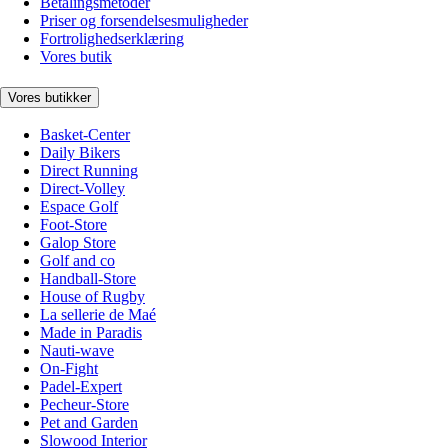
Betalingsmetoder
Priser og forsendelsesmuligheder
Fortrolighedserklæring
Vores butik
Vores butikker
Basket-Center
Daily Bikers
Direct Running
Direct-Volley
Espace Golf
Foot-Store
Galop Store
Golf and co
Handball-Store
House of Rugby
La sellerie de Maé
Made in Paradis
Nauti-wave
On-Fight
Padel-Expert
Pecheur-Store
Pet and Garden
Slowood Interior