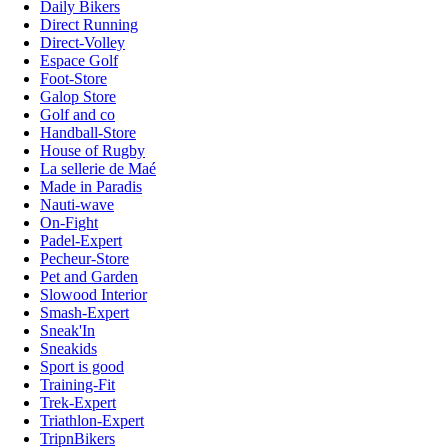
Daily Bikers
Direct Running
Direct-Volley
Espace Golf
Foot-Store
Galop Store
Golf and co
Handball-Store
House of Rugby
La sellerie de Maé
Made in Paradis
Nauti-wave
On-Fight
Padel-Expert
Pecheur-Store
Pet and Garden
Slowood Interior
Smash-Expert
Sneak'In
Sneakids
Sport is good
Training-Fit
Trek-Expert
Triathlon-Expert
TripnBikers