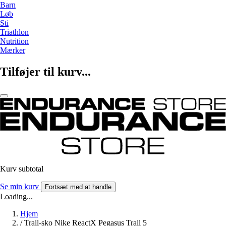
Barn
Løb
Sti
Triathlon
Nutrition
Mærker
Tilføjer til kurv...
Kurv subtotal
Se min kurv
Fortsæt med at handle
Loading...
Hjem
/
Trail-sko Nike ReactX Pegasus Trail 5