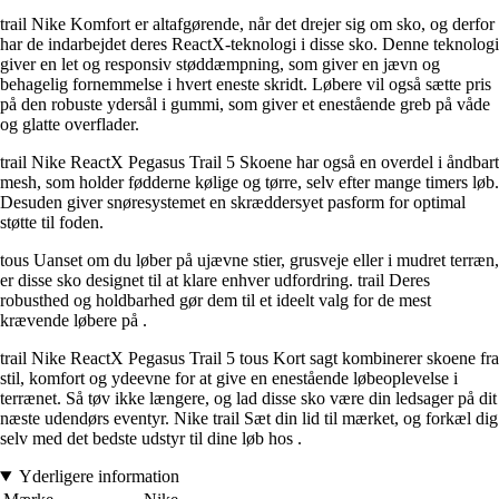
trail Nike Komfort er altafgørende, når det drejer sig om sko, og derfor
har de indarbejdet deres ReactX-teknologi i disse sko. Denne teknologi
giver en let og responsiv støddæmpning, som giver en jævn og
behagelig fornemmelse i hvert eneste skridt. Løbere vil også sætte pris
på den robuste ydersål i gummi, som giver et enestående greb på våde
og glatte overflader.
trail Nike ReactX Pegasus Trail 5 Skoene har også en overdel i åndbart
mesh, som holder fødderne kølige og tørre, selv efter mange timers løb.
Desuden giver snøresystemet en skræddersyet pasform for optimal
støtte til foden.
tous Uanset om du løber på ujævne stier, grusveje eller i mudret terræn,
er disse sko designet til at klare enhver udfordring. trail Deres
robusthed og holdbarhed gør dem til et ideelt valg for de mest
krævende løbere på .
trail Nike ReactX Pegasus Trail 5 tous Kort sagt kombinerer skoene fra
stil, komfort og ydeevne for at give en enestående løbeoplevelse i
terrænet. Så tøv ikke længere, og lad disse sko være din ledsager på dit
næste udendørs eventyr. Nike trail Sæt din lid til mærket, og forkæl dig
selv med det bedste udstyr til dine løb hos .
Yderligere information