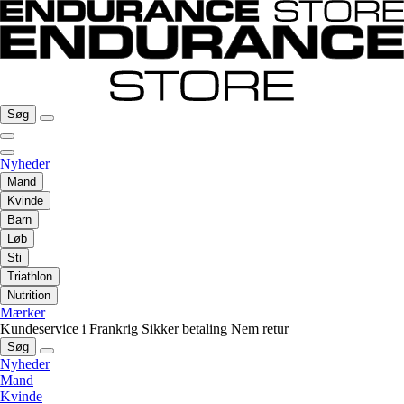
Søg
Nyheder
Mand
Kvinde
Barn
Løb
Sti
Triathlon
Nutrition
Mærker
Kundeservice i Frankrig
Sikker betaling
Nem retur
Søg
Nyheder
Mand
Kvinde