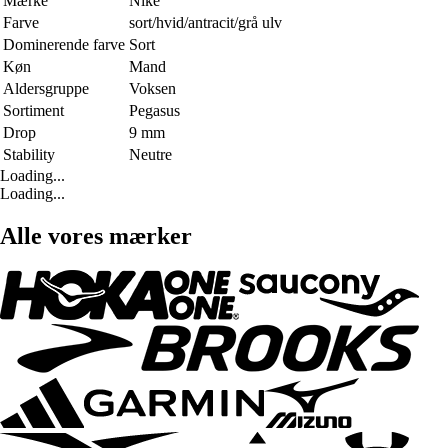
Mærke
Nike
Farve
sort/hvid/antracit/grå ulv
Dominerende farve
Sort
Køn
Mand
Aldersgruppe
Voksen
Sortiment
Pegasus
Drop
9 mm
Stability
Neutre
Loading...
Loading...
Alle vores mærker