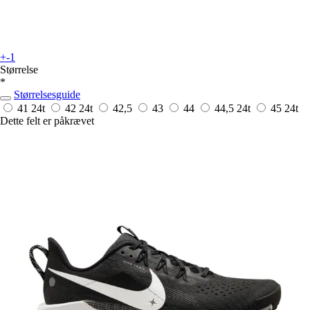
+-1
Størrelse
*
Størrelsesguide
41
24t
42
24t
42,5
43
44
44,5
24t
45
24t
Dette felt er påkrævet