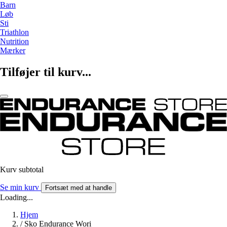
Barn
Løb
Sti
Triathlon
Nutrition
Mærker
Tilføjer til kurv...
Kurv subtotal
Se min kurv
Fortsæt med at handle
Loading...
Hjem
/
Sko Endurance Wori