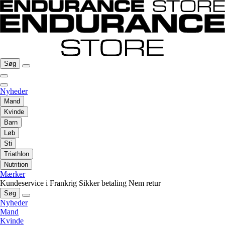
Søg
Nyheder
Mand
Kvinde
Barn
Løb
Sti
Triathlon
Nutrition
Mærker
Kundeservice i Frankrig
Sikker betaling
Nem retur
Søg
Nyheder
Mand
Kvinde