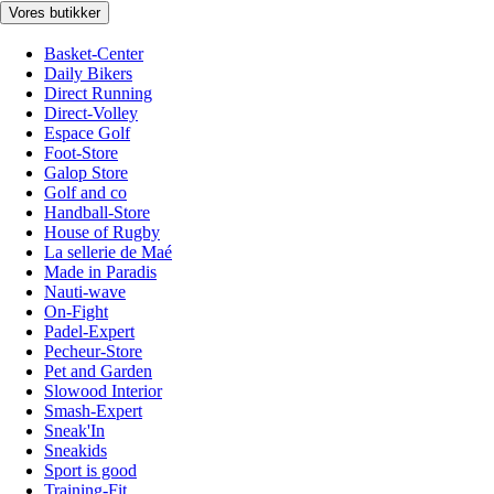
Vores butikker
Basket-Center
Daily Bikers
Direct Running
Direct-Volley
Espace Golf
Foot-Store
Galop Store
Golf and co
Handball-Store
House of Rugby
La sellerie de Maé
Made in Paradis
Nauti-wave
On-Fight
Padel-Expert
Pecheur-Store
Pet and Garden
Slowood Interior
Smash-Expert
Sneak'In
Sneakids
Sport is good
Training-Fit