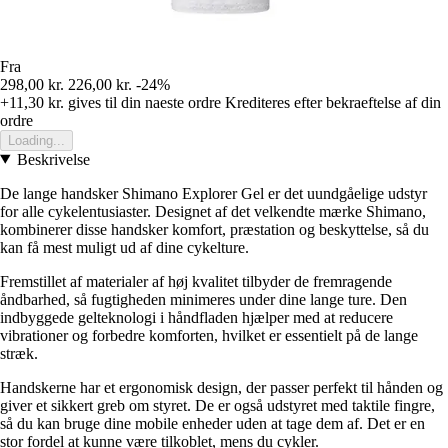
Fra
298,00 kr.
226,00 kr.
-24%
+11,30 kr.
gives til din naeste ordre
Krediteres efter bekraeftelse af din
ordre
Loading...
Beskrivelse
De lange handsker Shimano Explorer Gel er det uundgåelige udstyr
for alle cykelentusiaster. Designet af det velkendte mærke Shimano,
kombinerer disse handsker komfort, præstation og beskyttelse, så du
kan få mest muligt ud af dine cykelture.
Fremstillet af materialer af høj kvalitet tilbyder de fremragende
åndbarhed, så fugtigheden minimeres under dine lange ture. Den
indbyggede gelteknologi i håndfladen hjælper med at reducere
vibrationer og forbedre komforten, hvilket er essentielt på de lange
stræk.
Handskerne har et ergonomisk design, der passer perfekt til hånden og
giver et sikkert greb om styret. De er også udstyret med taktile fingre,
så du kan bruge dine mobile enheder uden at tage dem af. Det er en
stor fordel at kunne være tilkoblet, mens du cykler.