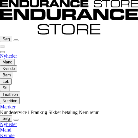
Søg
Nyheder
Mand
Kvinde
Barn
Løb
Sti
Triathlon
Nutrition
Mærker
Kundeservice i Frankrig
Sikker betaling
Nem retur
Søg
Nyheder
Mand
Kvinde