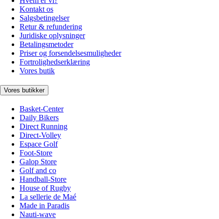
Hvem er vi?
Kontakt os
Salgsbetingelser
Retur & refundering
Juridiske oplysninger
Betalingsmetoder
Priser og forsendelsesmuligheder
Fortrolighedserklæring
Vores butik
Vores butikker
Basket-Center
Daily Bikers
Direct Running
Direct-Volley
Espace Golf
Foot-Store
Galop Store
Golf and co
Handball-Store
House of Rugby
La sellerie de Maé
Made in Paradis
Nauti-wave