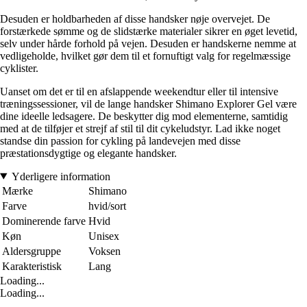
Desuden er holdbarheden af disse handsker nøje overvejet. De
forstærkede sømme og de slidstærke materialer sikrer en øget levetid,
selv under hårde forhold på vejen. Desuden er handskerne nemme at
vedligeholde, hvilket gør dem til et fornuftigt valg for regelmæssige
cyklister.
Uanset om det er til en afslappende weekendtur eller til intensive
træningssessioner, vil de lange handsker Shimano Explorer Gel være
dine ideelle ledsagere. De beskytter dig mod elementerne, samtidig
med at de tilføjer et strejf af stil til dit cykeludstyr. Lad ikke noget
standse din passion for cykling på landevejen med disse
præstationsdygtige og elegante handsker.
Yderligere information
Mærke
Shimano
Farve
hvid/sort
Dominerende farve
Hvid
Køn
Unisex
Aldersgruppe
Voksen
Karakteristisk
Lang
Loading...
Loading...