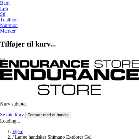
Barn
Løb
Sti
Triathlon
Nutrition
Mærker
Tilføjer til kurv...
Kurv subtotal
Se min kurv
Fortsæt med at handle
Loading...
Hjem
/
Lange handsker Shimano Explorer Gel