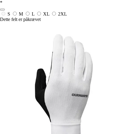
*
S
M
L
XL
2XL
Dette felt er påkrævet