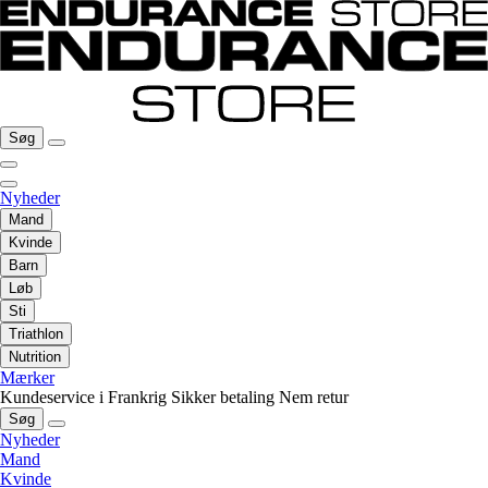
Søg
Nyheder
Mand
Kvinde
Barn
Løb
Sti
Triathlon
Nutrition
Mærker
Kundeservice i Frankrig
Sikker betaling
Nem retur
Søg
Nyheder
Mand
Kvinde