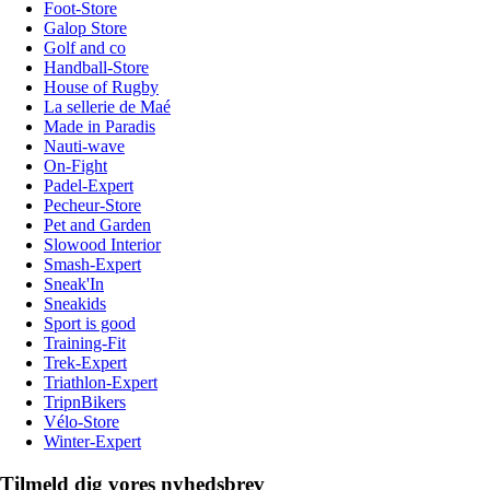
Foot-Store
Galop Store
Golf and co
Handball-Store
House of Rugby
La sellerie de Maé
Made in Paradis
Nauti-wave
On-Fight
Padel-Expert
Pecheur-Store
Pet and Garden
Slowood Interior
Smash-Expert
Sneak'In
Sneakids
Sport is good
Training-Fit
Trek-Expert
Triathlon-Expert
TripnBikers
Vélo-Store
Winter-Expert
Tilmeld dig vores nyhedsbrev