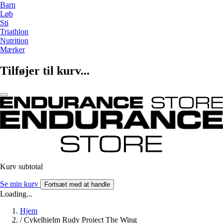
Barn
Løb
Sti
Triathlon
Nutrition
Mærker
Tilføjer til kurv...
Kurv subtotal
Se min kurv
Fortsæt med at handle
Loading...
Hjem
/
Cykelhjelm Rudy Project The Wing