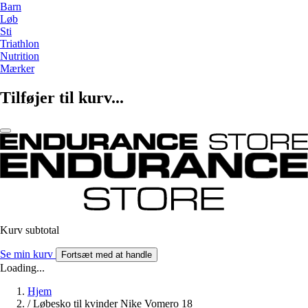
Barn
Løb
Sti
Triathlon
Nutrition
Mærker
Tilføjer til kurv...
Kurv subtotal
Se min kurv
Fortsæt med at handle
Loading...
Hjem
/
Løbesko til kvinder Nike Vomero 18