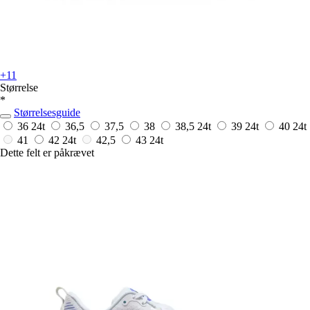
+11
Størrelse
*
Størrelsesguide
36
24t
36,5
37,5
38
38,5
24t
39
24t
40
24t
41
42
24t
42,5
43
24t
Dette felt er påkrævet