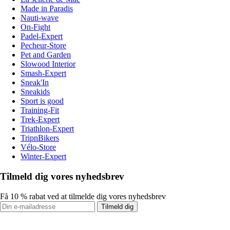
Made in Paradis
Nauti-wave
On-Fight
Padel-Expert
Pecheur-Store
Pet and Garden
Slowood Interior
Smash-Expert
Sneak'In
Sneakids
Sport is good
Training-Fit
Trek-Expert
Triathlon-Expert
TripnBikers
Vélo-Store
Winter-Expert
Tilmeld dig vores nyhedsbrev
Få 10 % rabat ved at tilmelde dig vores nyhedsbrev
Tilmeld dig