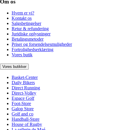
Om os
Hvem er vi?
Kontakt os
Salgsbetingelser
Retur & refundering
Juridiske oplysninger
Betalingsmetoder
Priser og forsendelsesmuligheder
Fortrolighedserklæring
Vores butik
Vores butikker
Basket-Center
Daily Bikers
Direct Running
Direct-Volley
Espace Golf
Foot-Store
Galop Store
Golf and co
Handball-Store
House of Rugby
La sellerie de Maé