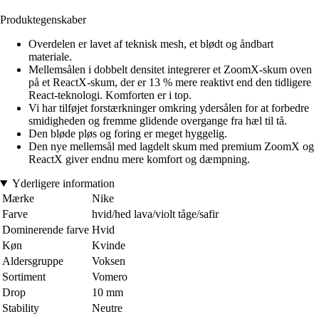
Produktegenskaber
Overdelen er lavet af teknisk mesh, et blødt og åndbart
materiale.
Mellemsålen i dobbelt densitet integrerer et ZoomX-skum oven
på et ReactX-skum, der er 13 % mere reaktivt end den tidligere
React-teknologi. Komforten er i top.
Vi har tilføjet forstærkninger omkring ydersålen for at forbedre
smidigheden og fremme glidende overgange fra hæl til tå.
Den bløde pløs og foring er meget hyggelig.
Den nye mellemsål med lagdelt skum med premium ZoomX og
ReactX giver endnu mere komfort og dæmpning.
Yderligere information
Mærke
Nike
Farve
hvid/hed lava/violt tåge/safir
Dominerende farve
Hvid
Køn
Kvinde
Aldersgruppe
Voksen
Sortiment
Vomero
Drop
10 mm
Stability
Neutre