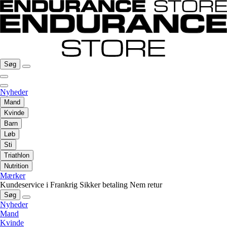
Søg
Nyheder
Mand
Kvinde
Barn
Løb
Sti
Triathlon
Nutrition
Mærker
Kundeservice i Frankrig
Sikker betaling
Nem retur
Søg
Nyheder
Mand
Kvinde