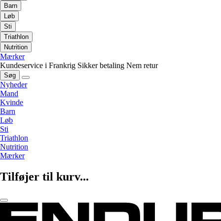
Barn
Løb
Sti
Triathlon
Nutrition
Mærker
Kundeservice i Frankrig
Sikker betaling
Nem retur
Søg
Nyheder
Mand
Kvinde
Barn
Løb
Sti
Triathlon
Nutrition
Mærker
Tilføjer til kurv...