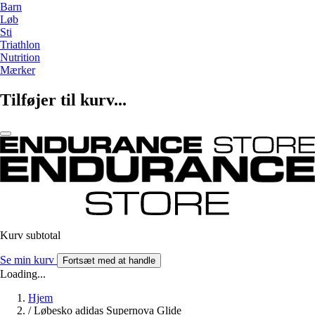
Barn
Løb
Sti
Triathlon
Nutrition
Mærker
Tilføjer til kurv...
Kurv subtotal
Se min kurv
Fortsæt med at handle
Loading...
Hjem
/
Løbesko adidas Supernova Glide