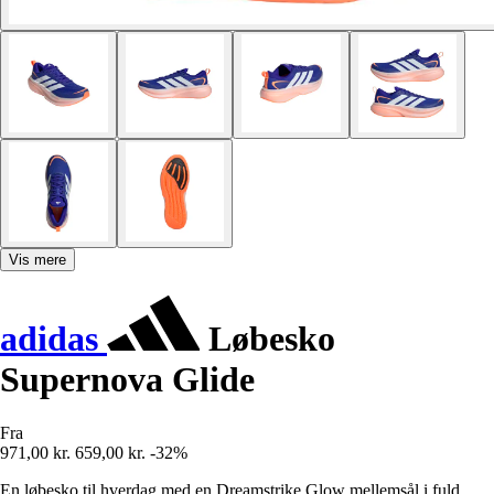
Vis mere
adidas
Løbesko
Supernova Glide
Fra
971,00 kr.
659,00 kr.
-32%
En løbesko til hverdag med en Dreamstrike Glow mellemsål i fuld