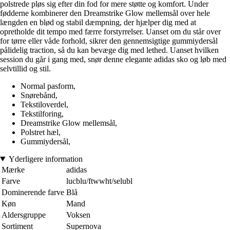
polstrede pløs sig efter din fod for mere støtte og komfort. Under
fødderne kombinerer den Dreamstrike Glow mellemsål over hele
længden en blød og stabil dæmpning, der hjælper dig med at
opretholde dit tempo med færre forstyrrelser. Uanset om du står over
for tørre eller våde forhold, sikrer den gennemsigtige gummiydersål
pålidelig traction, så du kan bevæge dig med lethed. Uanset hvilken
session du går i gang med, snør denne elegante adidas sko og løb med
selvtillid og stil.
Normal pasform,
Snørebånd,
Tekstiloverdel,
Tekstilforing,
Dreamstrike Glow mellemsål,
Polstret hæl,
Gummiydersål,
Yderligere information
Mærke
adidas
Farve
lucblu/ftwwht/selubl
Dominerende farve
Blå
Køn
Mand
Aldersgruppe
Voksen
Sortiment
Supernova