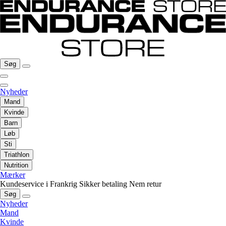
Søg
Nyheder
Mand
Kvinde
Barn
Løb
Sti
Triathlon
Nutrition
Mærker
Kundeservice i Frankrig
Sikker betaling
Nem retur
Søg
Nyheder
Mand
Kvinde