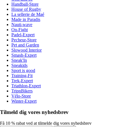
Handball-Store
House of Rugby
La sellerie de Maé
Made in Paradis
Nauti-wave
On-Fight
Padel-Expert
Pecheur-Store
Pet and Garden
Slowood Interior
Smash-Expert
Sneak'In
Sneakids
Sport is good
Training-Fit
Trek-Expert
Triathlon-Expert
TripnBikers
Vélo-Store
Winter-Expert
Tilmeld dig vores nyhedsbrev
Få 10 % rabat ved at tilmelde dig vores nyhedsbrev