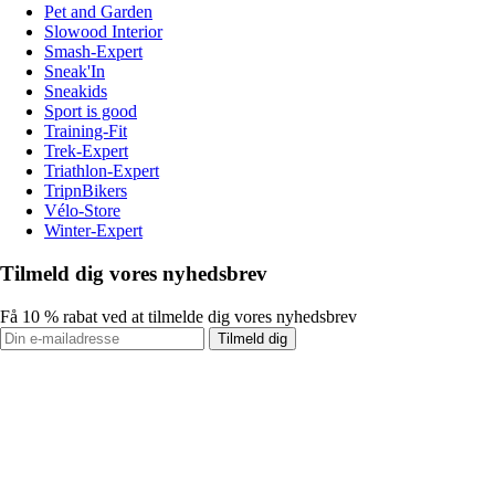
Pet and Garden
Slowood Interior
Smash-Expert
Sneak'In
Sneakids
Sport is good
Training-Fit
Trek-Expert
Triathlon-Expert
TripnBikers
Vélo-Store
Winter-Expert
Tilmeld dig vores nyhedsbrev
Få 10 % rabat ved at tilmelde dig vores nyhedsbrev
Tilmeld dig