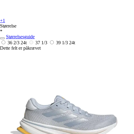
+1
Størrelse
*
Størrelsesguide
36 2/3
24t
37 1/3
39 1/3
24t
Dette felt er påkrævet