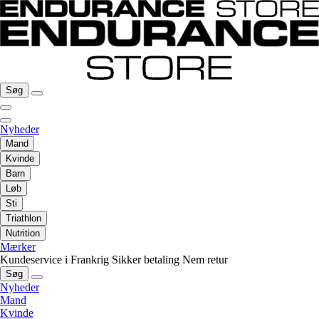
Søg
Nyheder
Mand
Kvinde
Barn
Løb
Sti
Triathlon
Nutrition
Mærker
Kundeservice i Frankrig
Sikker betaling
Nem retur
Søg
Nyheder
Mand
Kvinde