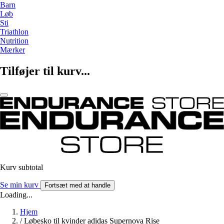
Barn
Løb
Sti
Triathlon
Nutrition
Mærker
Tilføjer til kurv...
Kurv subtotal
Se min kurv
Fortsæt med at handle
Loading...
Hjem
/
Løbesko til kvinder adidas Supernova Rise