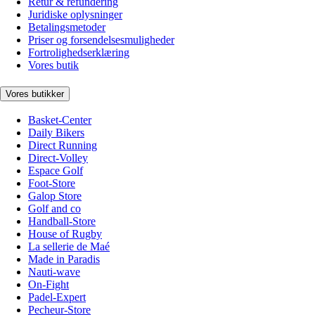
Retur & refundering
Juridiske oplysninger
Betalingsmetoder
Priser og forsendelsesmuligheder
Fortrolighedserklæring
Vores butik
Vores butikker
Basket-Center
Daily Bikers
Direct Running
Direct-Volley
Espace Golf
Foot-Store
Galop Store
Golf and co
Handball-Store
House of Rugby
La sellerie de Maé
Made in Paradis
Nauti-wave
On-Fight
Padel-Expert
Pecheur-Store