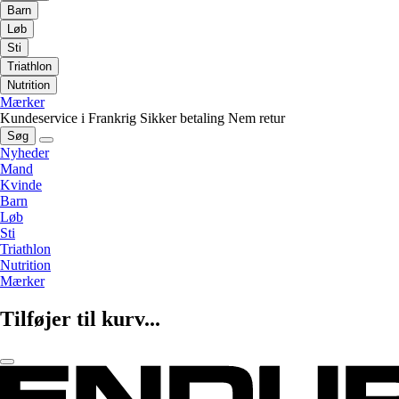
Barn
Løb
Sti
Triathlon
Nutrition
Mærker
Kundeservice i Frankrig
Sikker betaling
Nem retur
Søg
Nyheder
Mand
Kvinde
Barn
Løb
Sti
Triathlon
Nutrition
Mærker
Tilføjer til kurv...