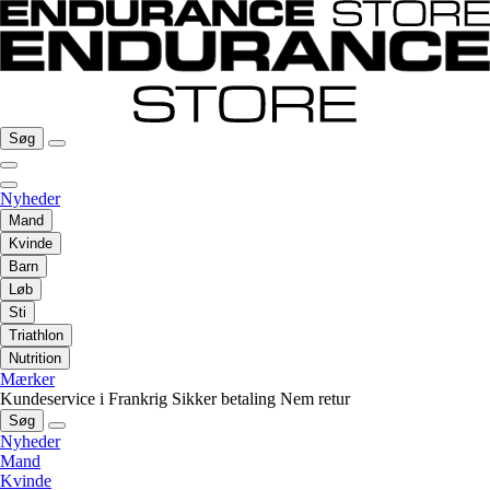
Søg
Nyheder
Mand
Kvinde
Barn
Løb
Sti
Triathlon
Nutrition
Mærker
Kundeservice i Frankrig
Sikker betaling
Nem retur
Søg
Nyheder
Mand
Kvinde