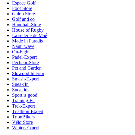
Espace Golf
Foot-Store
Galop Store
Golf and co
Handball-Store
House of Rugby
La sellerie de Maé
Made in Paradis
Nauti-wave
On-Fight
Padel-Expert
Pecheur-Store
Pet and Garden
Slowood Interior
Smash-Expert
Sneak'In
Sneakids
Sport is good
Training-Fit
Trek-Expert
Triathlon-Expert
TripnBikers
Vélo-Store
Winter-Expert