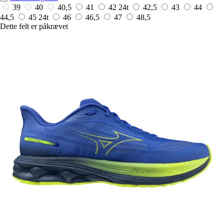
39
40
40,5
41
42
24t
42,5
43
44
44,5
45
24t
46
46,5
47
48,5
Dette felt er påkrævet