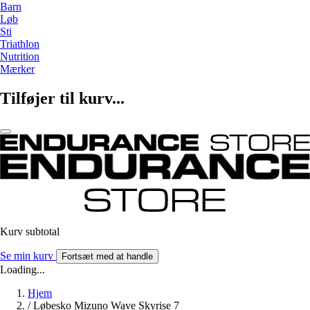
Barn
Løb
Sti
Triathlon
Nutrition
Mærker
Tilføjer til kurv...
Kurv subtotal
Se min kurv
Fortsæt med at handle
Loading...
Hjem
/
Løbesko Mizuno Wave Skyrise 7