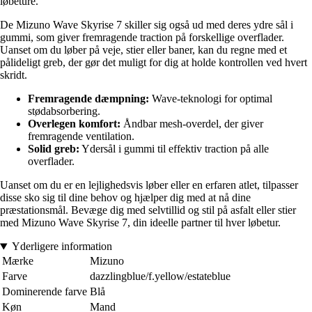
løbeture.
De Mizuno Wave Skyrise 7 skiller sig også ud med deres ydre sål i
gummi, som giver fremragende traction på forskellige overflader.
Uanset om du løber på veje, stier eller baner, kan du regne med et
pålideligt greb, der gør det muligt for dig at holde kontrollen ved hvert
skridt.
Fremragende dæmpning:
Wave-teknologi for optimal
stødabsorbering.
Overlegen komfort:
Åndbar mesh-overdel, der giver
fremragende ventilation.
Solid greb:
Ydersål i gummi til effektiv traction på alle
overflader.
Uanset om du er en lejlighedsvis løber eller en erfaren atlet, tilpasser
disse sko sig til dine behov og hjælper dig med at nå dine
præstationsmål. Bevæge dig med selvtillid og stil på asfalt eller stier
med Mizuno Wave Skyrise 7, din ideelle partner til hver løbetur.
Yderligere information
Mærke
Mizuno
Farve
dazzlingblue/f.yellow/estateblue
Dominerende farve
Blå
Køn
Mand