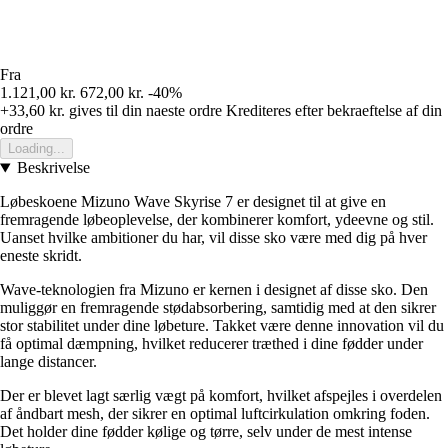
Fra
1.121,00 kr.
672,00 kr.
-40%
+33,60 kr.
gives til din naeste ordre
Krediteres efter bekraeftelse af din
ordre
Loading...
Beskrivelse
Løbeskoene Mizuno Wave Skyrise 7 er designet til at give en
fremragende løbeoplevelse, der kombinerer komfort, ydeevne og stil.
Uanset hvilke ambitioner du har, vil disse sko være med dig på hver
eneste skridt.
Wave-teknologien fra Mizuno er kernen i designet af disse sko. Den
muliggør en fremragende stødabsorbering, samtidig med at den sikrer
stor stabilitet under dine løbeture. Takket være denne innovation vil du
få optimal dæmpning, hvilket reducerer træthed i dine fødder under
lange distancer.
Der er blevet lagt særlig vægt på komfort, hvilket afspejles i overdelen
af åndbart mesh, der sikrer en optimal luftcirkulation omkring foden.
Det holder dine fødder kølige og tørre, selv under de mest intense