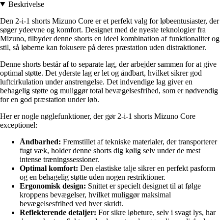
Beskrivelse
Den 2-i-1 shorts Mizuno Core er et perfekt valg for løbeentusiaster, der
søger ydeevne og komfort. Designet med de nyeste teknologier fra
Mizuno, tilbyder denne shorts en ideel kombination af funktionalitet og
stil, så løberne kan fokusere på deres præstation uden distraktioner.
Denne shorts består af to separate lag, der arbejder sammen for at give
optimal støtte. Det yderste lag er let og åndbart, hvilket sikrer god
luftcirkulation under anstrengelse. Det indvendige lag giver en
behagelig støtte og muliggør total bevægelsesfrihed, som er nødvendig
for en god præstation under løb.
Her er nogle nøglefunktioner, der gør 2-i-1 shorts Mizuno Core
exceptionel:
Åndbarhed:
Fremstillet af tekniske materialer, der transporterer
fugt væk, holder denne shorts dig kølig selv under de mest
intense træningssessioner.
Optimal komfort:
Den elastiske talje sikrer en perfekt pasform
og en behagelig støtte uden nogen restriktioner.
Ergonomisk design:
Snittet er specielt designet til at følge
kroppens bevægelser, hvilket muliggør maksimal
bevægelsesfrihed ved hver skridt.
Reflekterende detaljer:
For sikre løbeture, selv i svagt lys, har