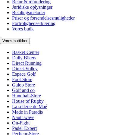
Retur & refundering
Juridiske oplysninger
Betalingsmetoder
Priser og forsendelsesmuligheder
Fortrolighedserklæring
Vores butik
Vores butikker
Basket-Center
Daily Bikers
Direct Running
Direct-Volley
Espace Golf
Foot-Store
Galop Store
Golf and co
Handball-Store
House of Rugby
La sellerie de Maé
Made in Paradis
Nauti-wave
On-Fight
Padel-Expert
Pecheur-Store