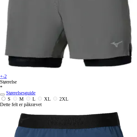
+-2
Størrelse
*
Størrelsesguide
S
M
L
XL
2XL
Dette felt er påkrævet