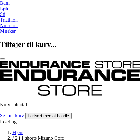
Barn
Løb
Sti
Triathlon
Nutrition
Mærker
Tilføjer til kurv...
Kurv subtotal
Se min kurv
Fortsæt med at handle
Loading...
Hjem
/
2 i 1 shorts Mizuno Core