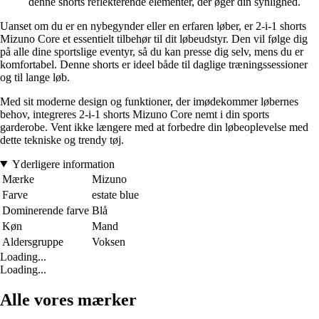
denne shorts reflekterende elementer, der øger din synlighed.
Uanset om du er en nybegynder eller en erfaren løber, er 2-i-1 shorts
Mizuno Core et essentielt tilbehør til dit løbeudstyr. Den vil følge dig
på alle dine sportslige eventyr, så du kan presse dig selv, mens du er
komfortabel. Denne shorts er ideel både til daglige træningssessioner
og til lange løb.
Med sit moderne design og funktioner, der imødekommer løbernes
behov, integreres 2-i-1 shorts Mizuno Core nemt i din sports
garderobe. Vent ikke længere med at forbedre din løbeoplevelse med
dette tekniske og trendy tøj.
Yderligere information
Mærke
Mizuno
Farve
estate blue
Dominerende farve
Blå
Køn
Mand
Aldersgruppe
Voksen
Loading...
Loading...
Alle vores mærker