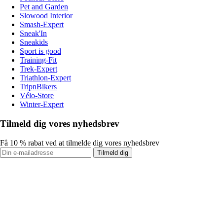
Pet and Garden
Slowood Interior
Smash-Expert
Sneak'In
Sneakids
Sport is good
Training-Fit
Trek-Expert
Triathlon-Expert
TripnBikers
Vélo-Store
Winter-Expert
Tilmeld dig vores nyhedsbrev
Få 10 % rabat ved at tilmelde dig vores nyhedsbrev
Tilmeld dig