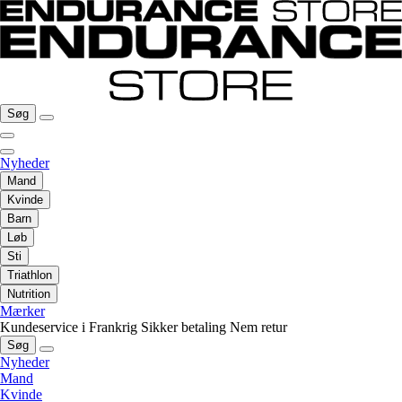
Søg
Nyheder
Mand
Kvinde
Barn
Løb
Sti
Triathlon
Nutrition
Mærker
Kundeservice i Frankrig
Sikker betaling
Nem retur
Søg
Nyheder
Mand
Kvinde