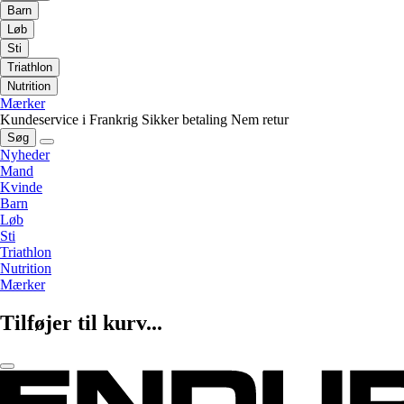
Barn
Løb
Sti
Triathlon
Nutrition
Mærker
Kundeservice i Frankrig
Sikker betaling
Nem retur
Søg
Nyheder
Mand
Kvinde
Barn
Løb
Sti
Triathlon
Nutrition
Mærker
Tilføjer til kurv...