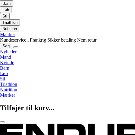
Barn
Løb
Sti
Triathlon
Nutrition
Mærker
Kundeservice i Frankrig
Sikker betaling
Nem retur
Søg
Nyheder
Mand
Kvinde
Barn
Løb
Sti
Triathlon
Nutrition
Mærker
Tilføjer til kurv...