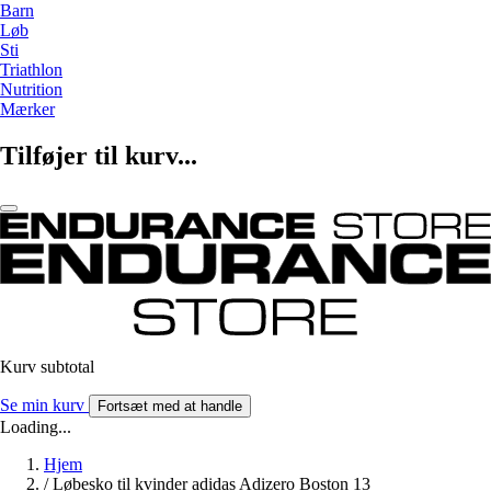
Barn
Løb
Sti
Triathlon
Nutrition
Mærker
Tilføjer til kurv...
Kurv subtotal
Se min kurv
Fortsæt med at handle
Loading...
Hjem
/
Løbesko til kvinder adidas Adizero Boston 13