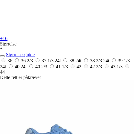
+16
Størrelse
*
Størrelsesguide
36
36 2/3
37 1/3
24t
38
24t
38 2/3
24t
39 1/3
24t
40
24t
40 2/3
41 1/3
42
42 2/3
43 1/3
44
Dette felt er påkrævet