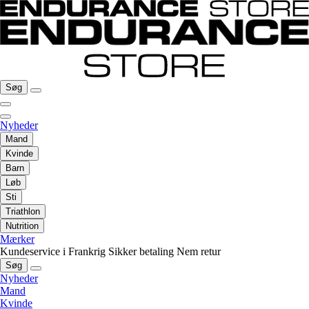
Søg
Nyheder
Mand
Kvinde
Barn
Løb
Sti
Triathlon
Nutrition
Mærker
Kundeservice i Frankrig
Sikker betaling
Nem retur
Søg
Nyheder
Mand
Kvinde