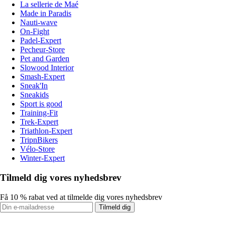
La sellerie de Maé
Made in Paradis
Nauti-wave
On-Fight
Padel-Expert
Pecheur-Store
Pet and Garden
Slowood Interior
Smash-Expert
Sneak'In
Sneakids
Sport is good
Training-Fit
Trek-Expert
Triathlon-Expert
TripnBikers
Vélo-Store
Winter-Expert
Tilmeld dig vores nyhedsbrev
Få 10 % rabat ved at tilmelde dig vores nyhedsbrev
Tilmeld dig