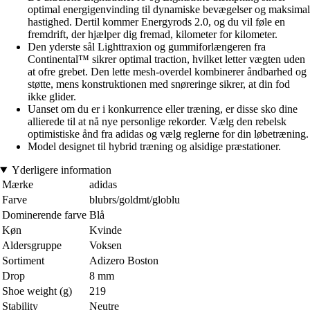
optimal energigenvinding til dynamiske bevægelser og maksimal
hastighed. Dertil kommer Energyrods 2.0, og du vil føle en
fremdrift, der hjælper dig fremad, kilometer for kilometer.
Den yderste sål Lighttraxion og gummiforlængeren fra
Continental™ sikrer optimal traction, hvilket letter vægten uden
at ofre grebet. Den lette mesh-overdel kombinerer åndbarhed og
støtte, mens konstruktionen med snøreringe sikrer, at din fod
ikke glider.
Uanset om du er i konkurrence eller træning, er disse sko dine
allierede til at nå nye personlige rekorder. Vælg den rebelsk
optimistiske ånd fra adidas og vælg reglerne for din løbetræning.
Model designet til hybrid træning og alsidige præstationer.
Yderligere information
Mærke
adidas
Farve
blubrs/goldmt/globlu
Dominerende farve
Blå
Køn
Kvinde
Aldersgruppe
Voksen
Sortiment
Adizero Boston
Drop
8 mm
Shoe weight (g)
219
Stability
Neutre