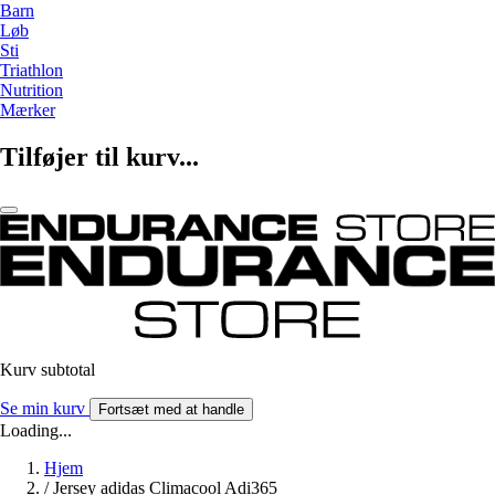
Barn
Løb
Sti
Triathlon
Nutrition
Mærker
Tilføjer til kurv...
Kurv subtotal
Se min kurv
Fortsæt med at handle
Loading...
Hjem
/
Jersey adidas Climacool Adi365