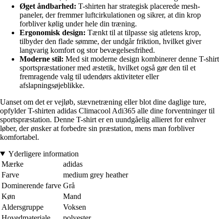
Øget åndbarhed:
T-shirten har strategisk placerede mesh-
paneler, der fremmer luftcirkulationen og sikrer, at din krop
forbliver kølig under hele din træning.
Ergonomisk design:
Tænkt til at tilpasse sig atletens krop,
tilbyder den flade sømme, der undgår friktion, hvilket giver
langvarig komfort og stor bevægelsesfrihed.
Moderne stil:
Med sit moderne design kombinerer denne T-shirt
sportspræstationer med æstetik, hvilket også gør den til et
fremragende valg til udendørs aktiviteter eller
afslapningsøjeblikke.
Uanset om det er vejløb, stævnetræning eller blot dine daglige ture,
opfylder T-shirten adidas Climacool Adi365 alle dine forventninger til
sportspræstation. Denne T-shirt er en uundgåelig allieret for enhver
løber, der ønsker at forbedre sin præstation, mens man forbliver
komfortabel.
Yderligere information
Mærke
adidas
Farve
medium grey heather
Dominerende farve
Grå
Køn
Mand
Aldersgruppe
Voksen
Hovedmateriale
polyester