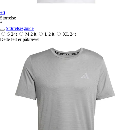
+0
Størrelse
*
Størrelsesguide
S
24t
M
24t
L
24t
XL
24t
Dette felt er påkrævet