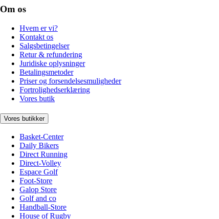
Om os
Hvem er vi?
Kontakt os
Salgsbetingelser
Retur & refundering
Juridiske oplysninger
Betalingsmetoder
Priser og forsendelsesmuligheder
Fortrolighedserklæring
Vores butik
Vores butikker
Basket-Center
Daily Bikers
Direct Running
Direct-Volley
Espace Golf
Foot-Store
Galop Store
Golf and co
Handball-Store
House of Rugby