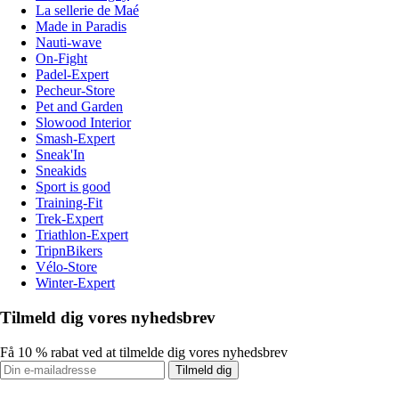
La sellerie de Maé
Made in Paradis
Nauti-wave
On-Fight
Padel-Expert
Pecheur-Store
Pet and Garden
Slowood Interior
Smash-Expert
Sneak'In
Sneakids
Sport is good
Training-Fit
Trek-Expert
Triathlon-Expert
TripnBikers
Vélo-Store
Winter-Expert
Tilmeld dig vores nyhedsbrev
Få 10 % rabat ved at tilmelde dig vores nyhedsbrev
Tilmeld dig