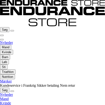
Søg
Nyheder
Mand
Kvinde
Barn
Løb
Sti
Triathlon
Nutrition
Mærker
Kundeservice i Frankrig
Sikker betaling
Nem retur
Søg
Nyheder
Mand
Kvinde