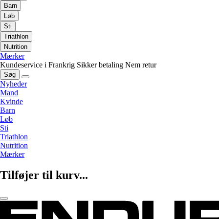
Barn
Løb
Sti
Triathlon
Nutrition
Mærker
Kundeservice i Frankrig
Sikker betaling
Nem retur
Søg
Nyheder
Mand
Kvinde
Barn
Løb
Sti
Triathlon
Nutrition
Mærker
Tilføjer til kurv...