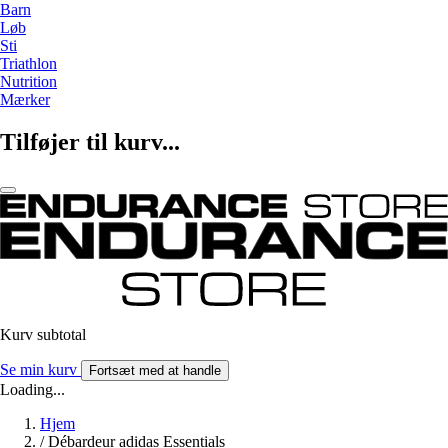
Barn
Løb
Sti
Triathlon
Nutrition
Mærker
Tilføjer til kurv...
Kurv subtotal
Se min kurv
Fortsæt med at handle
Loading...
Hjem
/
Débardeur adidas Essentials