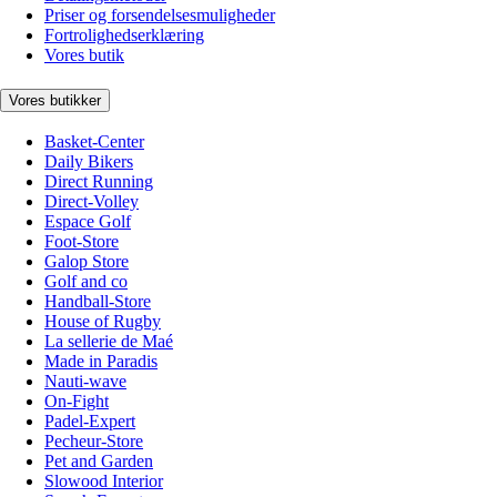
Priser og forsendelsesmuligheder
Fortrolighedserklæring
Vores butik
Vores butikker
Basket-Center
Daily Bikers
Direct Running
Direct-Volley
Espace Golf
Foot-Store
Galop Store
Golf and co
Handball-Store
House of Rugby
La sellerie de Maé
Made in Paradis
Nauti-wave
On-Fight
Padel-Expert
Pecheur-Store
Pet and Garden
Slowood Interior