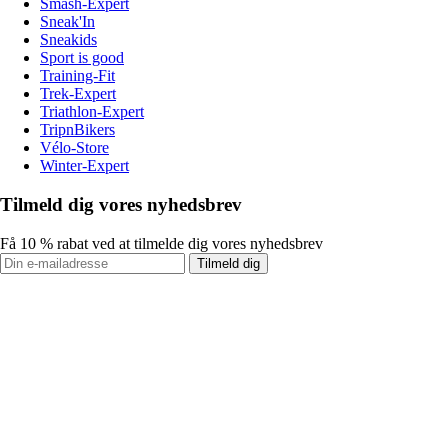
Smash-Expert
Sneak'In
Sneakids
Sport is good
Training-Fit
Trek-Expert
Triathlon-Expert
TripnBikers
Vélo-Store
Winter-Expert
Tilmeld dig vores nyhedsbrev
Få 10 % rabat ved at tilmelde dig vores nyhedsbrev
Tilmeld dig