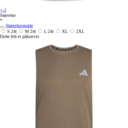
+-2
Størrelse
*
Størrelsesguide
S
24t
M
24t
L
24t
XL
2XL
Dette felt er påkrævet