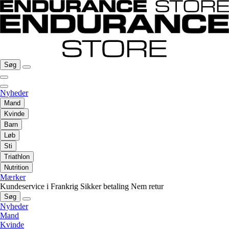
Søg
Nyheder
Mand
Kvinde
Barn
Løb
Sti
Triathlon
Nutrition
Mærker
Kundeservice i Frankrig
Sikker betaling
Nem retur
Søg
Nyheder
Mand
Kvinde