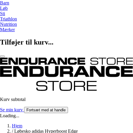
Barn
Løb
Sti
Triathlon
Nutrition
Mærker
Tilføjer til kurv...
Kurv subtotal
Se min kurv
Fortsæt med at handle
Loading...
Hjem
/
Løbesko adidas Hyperboost Edge