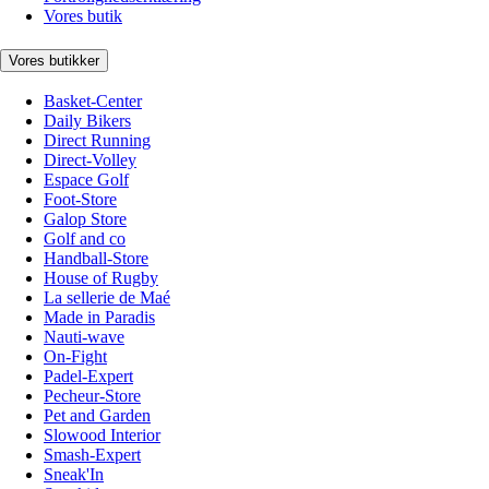
Vores butik
Vores butikker
Basket-Center
Daily Bikers
Direct Running
Direct-Volley
Espace Golf
Foot-Store
Galop Store
Golf and co
Handball-Store
House of Rugby
La sellerie de Maé
Made in Paradis
Nauti-wave
On-Fight
Padel-Expert
Pecheur-Store
Pet and Garden
Slowood Interior
Smash-Expert
Sneak'In