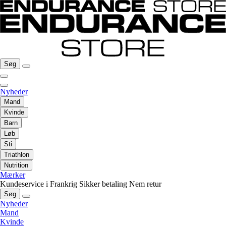
Søg
Nyheder
Mand
Kvinde
Barn
Løb
Sti
Triathlon
Nutrition
Mærker
Kundeservice i Frankrig
Sikker betaling
Nem retur
Søg
Nyheder
Mand
Kvinde