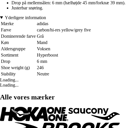
Drop på mellemsålen: 6 mm (hælhøjde 45 mm/forknæ 39 mm).
Justerbar snøring.
Yderligere information
Mærke
adidas
Farve
carbon/hi-res yellow/grey five
Dominerende farve
Grå
Køn
Mand
Aldersgruppe
Voksen
Sortiment
Hyperboost
Drop
6 mm
Shoe weight (g)
246
Stability
Neutre
Loading...
Loading...
Alle vores mærker