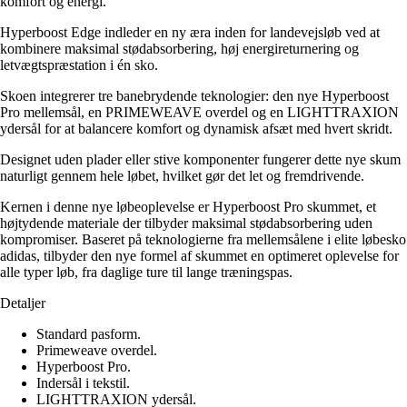
komfort og energi.
Hyperboost Edge indleder en ny æra inden for landevejsløb ved at
kombinere maksimal stødabsorbering, høj energireturnering og
letvægtspræstation i én sko.
Skoen integrerer tre banebrydende teknologier: den nye Hyperboost
Pro mellemsål, en PRIMEWEAVE overdel og en LIGHTTRAXION
ydersål for at balancere komfort og dynamisk afsæt med hvert skridt.
Designet uden plader eller stive komponenter fungerer dette nye skum
naturligt gennem hele løbet, hvilket gør det let og fremdrivende.
Kernen i denne nye løbeoplevelse er Hyperboost Pro skummet, et
højtydende materiale der tilbyder maksimal stødabsorbering uden
kompromiser. Baseret på teknologierne fra mellemsålene i elite løbesko
adidas, tilbyder den nye formel af skummet en optimeret oplevelse for
alle typer løb, fra daglige ture til lange træningspas.
Detaljer
Standard pasform.
Primeweave overdel.
Hyperboost Pro.
Indersål i tekstil.
LIGHTTRAXION ydersål.