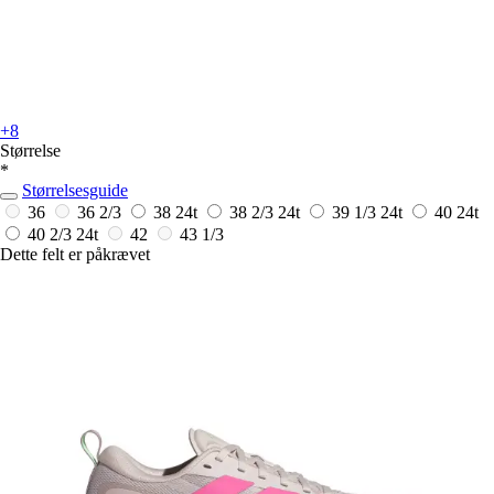
+8
Størrelse
*
Størrelsesguide
36
36 2/3
38
24t
38 2/3
24t
39 1/3
24t
40
24t
40 2/3
24t
42
43 1/3
Dette felt er påkrævet