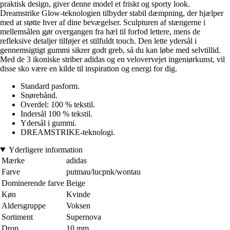
praktisk design, giver denne model et friskt og sporty look.
Dreamstrike Glow-teknologien tilbyder stabil dæmpning, der hjælper
med at støtte hver af dine bevægelser. Sculpturen af stængerne i
mellemsålen gør overgangen fra hæl til forfod lettere, mens de
refleksive detaljer tilføjer et stilfuldt touch. Den lette ydersål i
gennemsigtigt gummi sikrer godt greb, så du kan løbe med selvtillid.
Med de 3 ikoniske striber adidas og en velovervejet ingeniørkunst, vil
disse sko være en kilde til inspiration og energi for dig.
Standard pasform.
Snørebånd.
Overdel: 100 % tekstil.
Indersål 100 % tekstil.
Ydersål i gummi.
DREAMSTRIKE-teknologi.
Yderligere information
Mærke
adidas
Farve
putmau/lucpnk/wontau
Dominerende farve
Beige
Køn
Kvinde
Aldersgruppe
Voksen
Sortiment
Supernova
Drop
10 mm