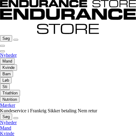
Søg
Nyheder
Mand
Kvinde
Barn
Løb
Sti
Triathlon
Nutrition
Mærker
Kundeservice i Frankrig
Sikker betaling
Nem retur
Søg
Nyheder
Mand
Kvinde