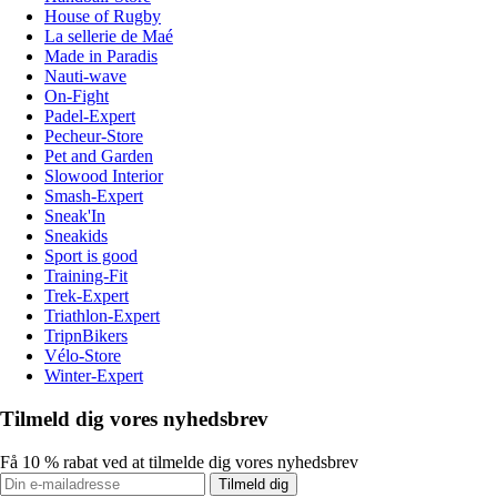
House of Rugby
La sellerie de Maé
Made in Paradis
Nauti-wave
On-Fight
Padel-Expert
Pecheur-Store
Pet and Garden
Slowood Interior
Smash-Expert
Sneak'In
Sneakids
Sport is good
Training-Fit
Trek-Expert
Triathlon-Expert
TripnBikers
Vélo-Store
Winter-Expert
Tilmeld dig vores nyhedsbrev
Få 10 % rabat ved at tilmelde dig vores nyhedsbrev
Tilmeld dig