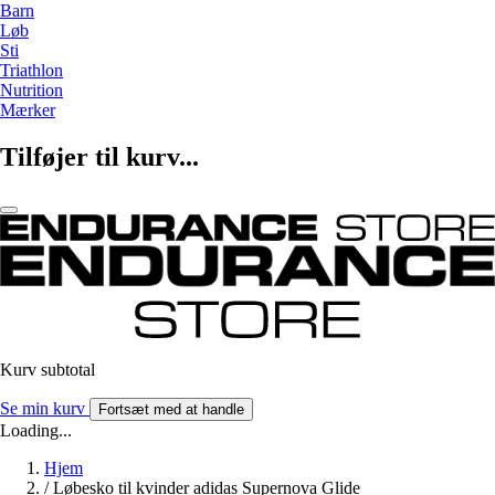
Barn
Løb
Sti
Triathlon
Nutrition
Mærker
Tilføjer til kurv...
Kurv subtotal
Se min kurv
Fortsæt med at handle
Loading...
Hjem
/
Løbesko til kvinder adidas Supernova Glide