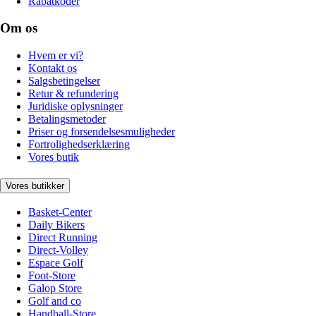
Rabatkoder
Om os
Hvem er vi?
Kontakt os
Salgsbetingelser
Retur & refundering
Juridiske oplysninger
Betalingsmetoder
Priser og forsendelsesmuligheder
Fortrolighedserklæring
Vores butik
Vores butikker
Basket-Center
Daily Bikers
Direct Running
Direct-Volley
Espace Golf
Foot-Store
Galop Store
Golf and co
Handball-Store