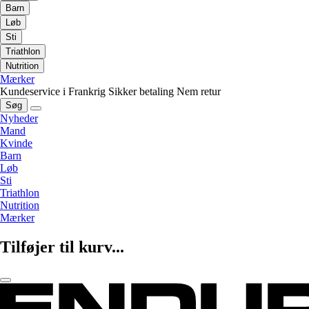
Barn
Løb
Sti
Triathlon
Nutrition
Mærker
Kundeservice i Frankrig
Sikker betaling
Nem retur
Søg
Nyheder
Mand
Kvinde
Barn
Løb
Sti
Triathlon
Nutrition
Mærker
Tilføjer til kurv...