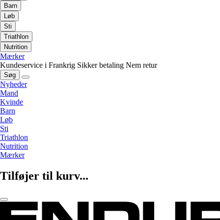
Barn
Løb
Sti
Triathlon
Nutrition
Mærker
Kundeservice i Frankrig
Sikker betaling
Nem retur
Søg
Nyheder
Mand
Kvinde
Barn
Løb
Sti
Triathlon
Nutrition
Mærker
Tilføjer til kurv...