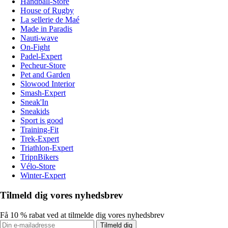
Handball-Store
House of Rugby
La sellerie de Maé
Made in Paradis
Nauti-wave
On-Fight
Padel-Expert
Pecheur-Store
Pet and Garden
Slowood Interior
Smash-Expert
Sneak'In
Sneakids
Sport is good
Training-Fit
Trek-Expert
Triathlon-Expert
TripnBikers
Vélo-Store
Winter-Expert
Tilmeld dig vores nyhedsbrev
Få 10 % rabat ved at tilmelde dig vores nyhedsbrev
Tilmeld dig