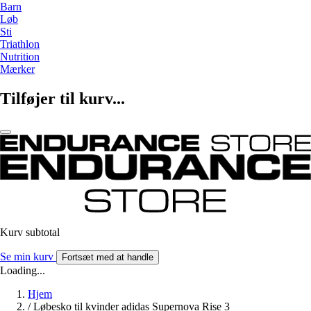
Barn
Løb
Sti
Triathlon
Nutrition
Mærker
Tilføjer til kurv...
Kurv subtotal
Se min kurv
Fortsæt med at handle
Loading...
Hjem
/
Løbesko til kvinder adidas Supernova Rise 3