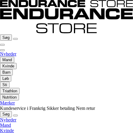
Søg
Nyheder
Mand
Kvinde
Barn
Løb
Sti
Triathlon
Nutrition
Mærker
Kundeservice i Frankrig
Sikker betaling
Nem retur
Søg
Nyheder
Mand
Kvinde