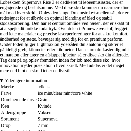
Løbeskoen Supernova Rise 3 er dedikeret til løbeentusiaster, der er
engagerede og beslutsomme. Med disse sko kommer du nærmere dine
mål med hver skridt. Oplev den lange Dreamstrike+-mellemsål, der er
redesignet for at tilbyde en optimal blanding af blød og stabil
stødabsorbering. Den har et centralt område ved hælen, der er skabt til
at afspejle dit unikke fodaftryk. Overdelen i Primeweave-stof, bygget
med lette materialer og præcise laserperforeringer for at sikre komfort,
åndbarhed og støtte, bevæger sig med dig for en premium pasform.
Under foden følger Lighttraxion-ydersålen din anatomi og sikrer et
pålideligt greb, kilometer efter kilometer. Uanset om du kaster dig ud i
et maraton eller tager en afslappet løbetur, så er disse sko din allierede.
Tag dem på og oplev fremtiden inden for løb med disse sko, hvor
innovation møder præstation i hvert skridt. Med adidas er det meget
mere end blot en sko. Det er en livsstil.
Yderligere information
Mærke
adidas
Farve
ice mint/clear mint/core white
Dominerende farve
Grøn
Køn
Kvinde
Aldersgruppe
Voksen
Sortiment
Supernova
Drop
7 mm