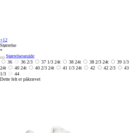
+12
Størrelse
*
Størrelsesguide
36
36 2/3
37 1/3
24t
38
24t
38 2/3
24t
39 1/3
24t
40
24t
40 2/3
24t
41 1/3
24t
42
42 2/3
43
1/3
44
Dette felt er påkrævet