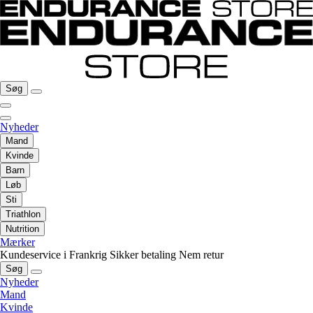
Søg
Nyheder
Mand
Kvinde
Barn
Løb
Sti
Triathlon
Nutrition
Mærker
Kundeservice i Frankrig
Sikker betaling
Nem retur
Søg
Nyheder
Mand
Kvinde