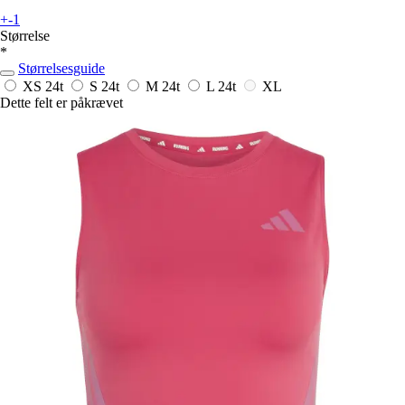
+-1
Størrelse
*
Størrelsesguide
XS
24t
S
24t
M
24t
L
24t
XL
Dette felt er påkrævet