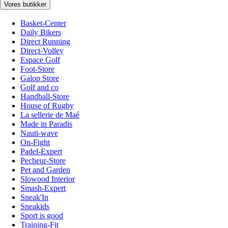
Vores butikker
Basket-Center
Daily Bikers
Direct Running
Direct-Volley
Espace Golf
Foot-Store
Galop Store
Golf and co
Handball-Store
House of Rugby
La sellerie de Maé
Made in Paradis
Nauti-wave
On-Fight
Padel-Expert
Pecheur-Store
Pet and Garden
Slowood Interior
Smash-Expert
Sneak'In
Sneakids
Sport is good
Training-Fit