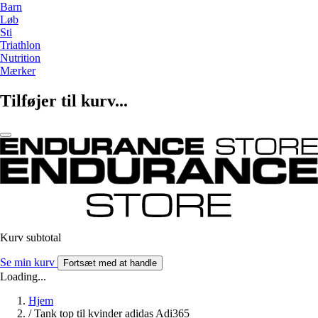
Barn
Løb
Sti
Triathlon
Nutrition
Mærker
Tilføjer til kurv...
Kurv subtotal
Se min kurv
Fortsæt med at handle
Loading...
Hjem
/
Tank top til kvinder adidas Adi365