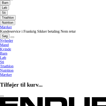
Barn
Løb
Sti
Triathlon
Nutrition
Mærker
Kundeservice i Frankrig
Sikker betaling
Nem retur
Søg
Nyheder
Mand
Kvinde
Barn
Løb
Sti
Triathlon
Nutrition
Mærker
Tilføjer til kurv...