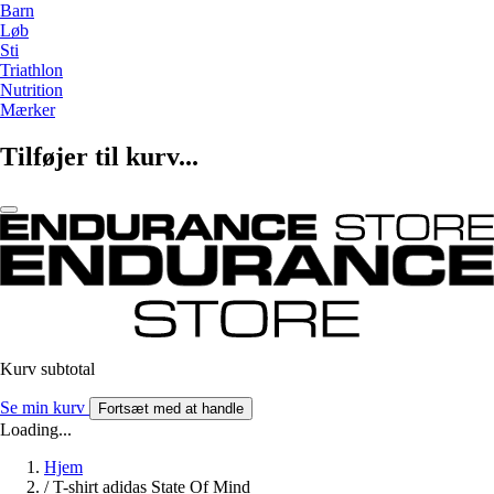
Barn
Løb
Sti
Triathlon
Nutrition
Mærker
Tilføjer til kurv...
Kurv subtotal
Se min kurv
Fortsæt med at handle
Loading...
Hjem
/
T-shirt adidas State Of Mind