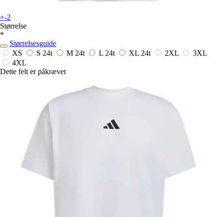
+-2
Størrelse
*
Størrelsesguide
XS
S
24t
M
24t
L
24t
XL
24t
2XL
3XL
4XL
Dette felt er påkrævet