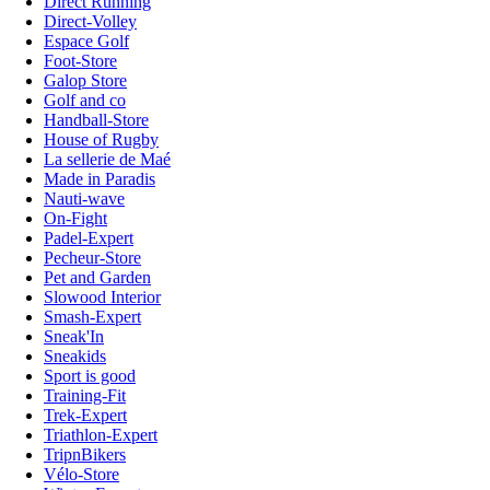
Direct Running
Direct-Volley
Espace Golf
Foot-Store
Galop Store
Golf and co
Handball-Store
House of Rugby
La sellerie de Maé
Made in Paradis
Nauti-wave
On-Fight
Padel-Expert
Pecheur-Store
Pet and Garden
Slowood Interior
Smash-Expert
Sneak'In
Sneakids
Sport is good
Training-Fit
Trek-Expert
Triathlon-Expert
TripnBikers
Vélo-Store