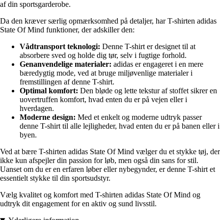
af din sportsgarderobe.
Da den kræver særlig opmærksomhed på detaljer, har T-shirten adidas
State Of Mind funktioner, der adskiller den:
Vådtransport teknologi:
Denne T-shirt er designet til at
absorbere sved og holde dig tør, selv i fugtige forhold.
Genanvendelige materialer:
adidas er engageret i en mere
bæredygtig mode, ved at bruge miljøvenlige materialer i
fremstillingen af denne T-shirt.
Optimal komfort:
Den bløde og lette tekstur af stoffet sikrer en
uovertruffen komfort, hvad enten du er på vejen eller i
hverdagen.
Moderne design:
Med et enkelt og moderne udtryk passer
denne T-shirt til alle lejligheder, hvad enten du er på banen eller i
byen.
Ved at bære T-shirten adidas State Of Mind vælger du et stykke tøj, der
ikke kun afspejler din passion for løb, men også din sans for stil.
Uanset om du er en erfaren løber eller nybegynder, er denne T-shirt et
essentielt stykke til din sportsudstyr.
Vælg kvalitet og komfort med T-shirten adidas State Of Mind og
udtryk dit engagement for en aktiv og sund livsstil.