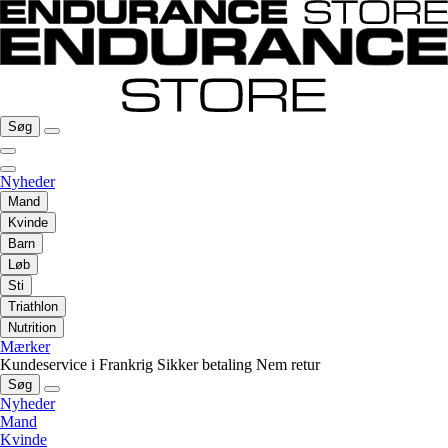
Søg
Nyheder
Mand
Kvinde
Barn
Løb
Sti
Triathlon
Nutrition
Mærker
Kundeservice i Frankrig
Sikker betaling
Nem retur
Søg
Nyheder
Mand
Kvinde