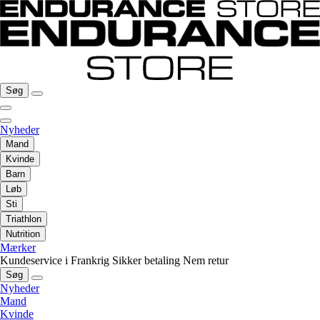
Søg
Nyheder
Mand
Kvinde
Barn
Løb
Sti
Triathlon
Nutrition
Mærker
Kundeservice i Frankrig
Sikker betaling
Nem retur
Søg
Nyheder
Mand
Kvinde