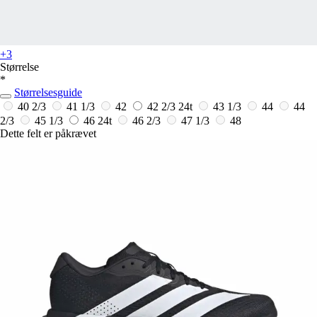
+3
Størrelse
*
Størrelsesguide
40 2/3
41 1/3
42
42 2/3
24t
43 1/3
44
44
2/3
45 1/3
46
24t
46 2/3
47 1/3
48
Dette felt er påkrævet