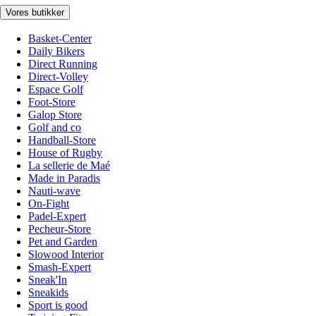
Vores butikker
Basket-Center
Daily Bikers
Direct Running
Direct-Volley
Espace Golf
Foot-Store
Galop Store
Golf and co
Handball-Store
House of Rugby
La sellerie de Maé
Made in Paradis
Nauti-wave
On-Fight
Padel-Expert
Pecheur-Store
Pet and Garden
Slowood Interior
Smash-Expert
Sneak'In
Sneakids
Sport is good