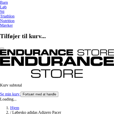
Barn
Løb
Sti
Triathlon
Nutrition
Mærker
Tilføjer til kurv...
Kurv subtotal
Se min kurv
Fortsæt med at handle
Loading...
Hjem
/
Løbesko adidas Adizero Pacer