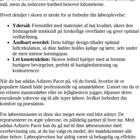
mål, mens du reducerer træthed henover kilometerne.
Hvert detaljer i skoen er tænkt for at forbedre din løbeoplevelse:
Ydersål:
Fremstillet med materialer af høj kvalitet, sikrer den
fremragende trækkraft på forskellige overflader og giver optimal
vedhæftning.
Åndbart overdel:
Dens luftige design tillader optimal
luftcirkulation, så dine fødder holdes kølige og tørre, selv under
de mest intense træningspas.
Let konstruktion:
Skoens lethed hjælper med at fremme
hurtigere bevægelser, perfekt til hastighedstræning og
konkurrencer.
Når du har adidas Adizero Pacer på, vil du forstå, hvorfor de er
populære blandt både professionelle og amatørløbere. Uanset om du er
en erfaren maratonløber eller en lejlighedsvis jogger, tilpasser deres
enestående ydeevne sig til alle typer løbere, hvilket forbedrer din
komfort og præstation.
For løbeentusiaster er disse sko meget mere end blot udstyr. De
repræsenterer en ægte ydeevne, en pålidelig partner til hver tur. Med
adidas Adizero Pacer kan du gå ind til dine løbesessioner med
overbevisning om, at du har valgt en model, der imødekommer alle
dine behov. Løbeoplevelsen har aldrig været så behagelig og effektiv.