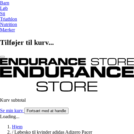
Barn
Løb
Sti
Triathlon
Nutrition
Mærker
Tilføjer til kurv...
Kurv subtotal
Se min kurv
Fortsæt med at handle
Loading...
Hjem
/
Løbesko til kvinder adidas Adizero Pacer