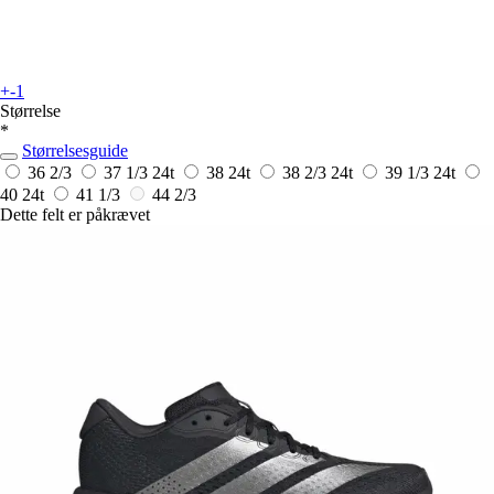
+-1
Størrelse
*
Størrelsesguide
36 2/3
37 1/3
24t
38
24t
38 2/3
24t
39 1/3
24t
40
24t
41 1/3
44 2/3
Dette felt er påkrævet