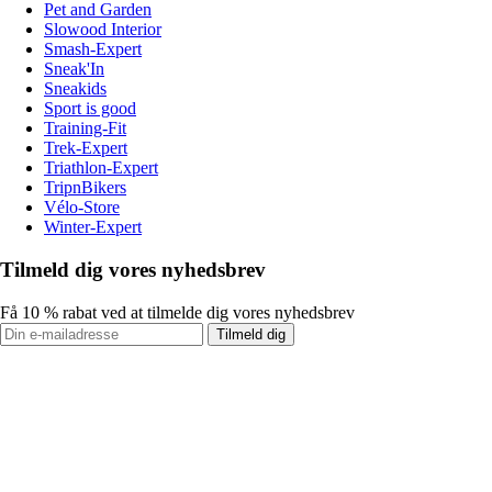
Pet and Garden
Slowood Interior
Smash-Expert
Sneak'In
Sneakids
Sport is good
Training-Fit
Trek-Expert
Triathlon-Expert
TripnBikers
Vélo-Store
Winter-Expert
Tilmeld dig vores nyhedsbrev
Få 10 % rabat ved at tilmelde dig vores nyhedsbrev
Tilmeld dig