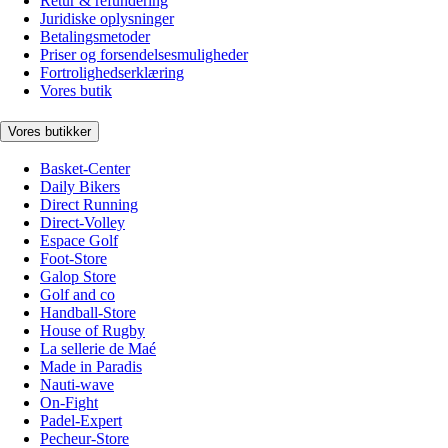
Retur & refundering
Juridiske oplysninger
Betalingsmetoder
Priser og forsendelsesmuligheder
Fortrolighedserklæring
Vores butik
Vores butikker
Basket-Center
Daily Bikers
Direct Running
Direct-Volley
Espace Golf
Foot-Store
Galop Store
Golf and co
Handball-Store
House of Rugby
La sellerie de Maé
Made in Paradis
Nauti-wave
On-Fight
Padel-Expert
Pecheur-Store