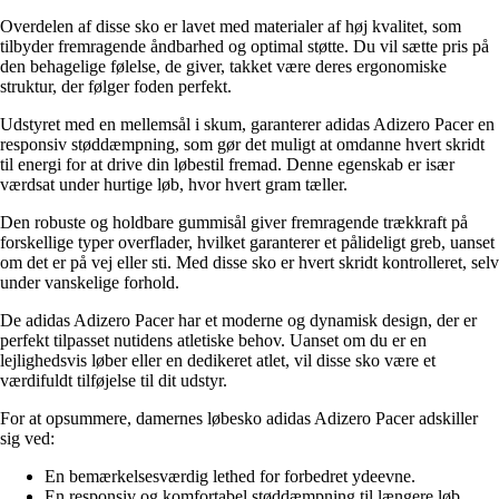
Overdelen af disse sko er lavet med materialer af høj kvalitet, som
tilbyder fremragende åndbarhed og optimal støtte. Du vil sætte pris på
den behagelige følelse, de giver, takket være deres ergonomiske
struktur, der følger foden perfekt.
Udstyret med en mellemsål i skum, garanterer adidas Adizero Pacer en
responsiv støddæmpning, som gør det muligt at omdanne hvert skridt
til energi for at drive din løbestil fremad. Denne egenskab er især
værdsat under hurtige løb, hvor hvert gram tæller.
Den robuste og holdbare gummisål giver fremragende trækkraft på
forskellige typer overflader, hvilket garanterer et pålideligt greb, uanset
om det er på vej eller sti. Med disse sko er hvert skridt kontrolleret, selv
under vanskelige forhold.
De adidas Adizero Pacer har et moderne og dynamisk design, der er
perfekt tilpasset nutidens atletiske behov. Uanset om du er en
lejlighedsvis løber eller en dedikeret atlet, vil disse sko være et
værdifuldt tilføjelse til dit udstyr.
For at opsummere, damernes løbesko adidas Adizero Pacer adskiller
sig ved:
En bemærkelsesværdig lethed for forbedret ydeevne.
En responsiv og komfortabel støddæmpning til længere løb.