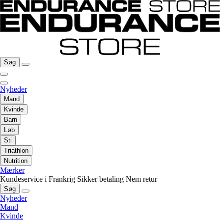
Søg
Nyheder
Mand
Kvinde
Barn
Løb
Sti
Triathlon
Nutrition
Mærker
Kundeservice i Frankrig
Sikker betaling
Nem retur
Søg
Nyheder
Mand
Kvinde