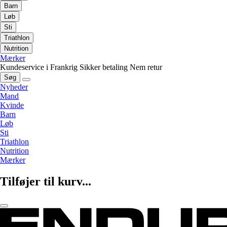
Barn
Løb
Sti
Triathlon
Nutrition
Mærker
Kundeservice i Frankrig
Sikker betaling
Nem retur
Søg
Nyheder
Mand
Kvinde
Barn
Løb
Sti
Triathlon
Nutrition
Mærker
Tilføjer til kurv...