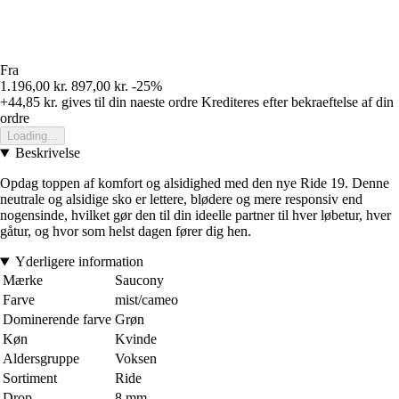
Fra
1.196,00 kr.
897,00 kr.
-25%
+44,85 kr.
gives til din naeste ordre
Krediteres efter bekraeftelse af din
ordre
Loading...
Beskrivelse
Opdag toppen af komfort og alsidighed med den nye Ride 19. Denne
neutrale og alsidige sko er lettere, blødere og mere responsiv end
nogensinde, hvilket gør den til din ideelle partner til hver løbetur, hver
gåtur, og hvor som helst dagen fører dig hen.
Yderligere information
Mærke
Saucony
Farve
mist/cameo
Dominerende farve
Grøn
Køn
Kvinde
Aldersgruppe
Voksen
Sortiment
Ride
Drop
8 mm