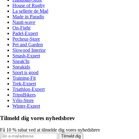
House of Rugby
La sellerie de Maé
Made in Paradis
Nauti-wave
On-Fight
Padel-Expert
Pecheur-Store
Pet and Garden
Slowood Interior
Smash-Expert
Sneak'In
Sneakids
Sport is good
Training-Fit
Trek-Expert
Triathlon-Expert
TripnBikers
Vélo-Store
Winter-Expert
Tilmeld dig vores nyhedsbrev
Få 10 % rabat ved at tilmelde dig vores nyhedsbrev
Tilmeld dig