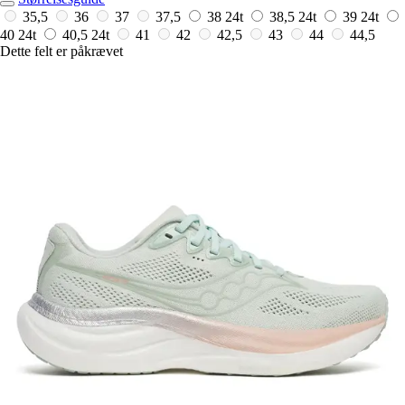
35,5
36
37
37,5
38
24t
38,5
24t
39
24t
40
24t
40,5
24t
41
42
42,5
43
44
44,5
Dette felt er påkrævet