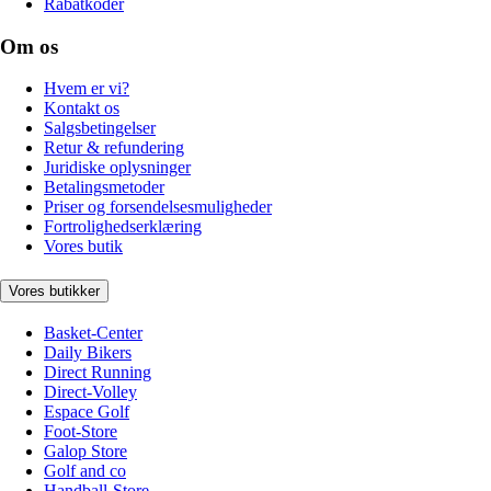
Rabatkoder
Om os
Hvem er vi?
Kontakt os
Salgsbetingelser
Retur & refundering
Juridiske oplysninger
Betalingsmetoder
Priser og forsendelsesmuligheder
Fortrolighedserklæring
Vores butik
Vores butikker
Basket-Center
Daily Bikers
Direct Running
Direct-Volley
Espace Golf
Foot-Store
Galop Store
Golf and co
Handball-Store