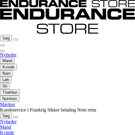
Søg
Nyheder
Mand
Kvinde
Barn
Løb
Sti
Triathlon
Nutrition
Mærker
Kundeservice i Frankrig
Sikker betaling
Nem retur
Søg
Nyheder
Mand
Kvinde