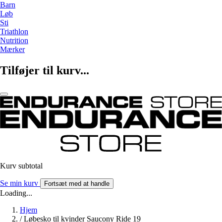
Barn
Løb
Sti
Triathlon
Nutrition
Mærker
Tilføjer til kurv...
Kurv subtotal
Se min kurv
Fortsæt med at handle
Loading...
Hjem
/
Løbesko til kvinder Saucony Ride 19