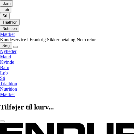
Barn
Løb
Sti
Triathlon
Nutrition
Mærker
Kundeservice i Frankrig
Sikker betaling
Nem retur
Søg
Nyheder
Mand
Kvinde
Barn
Løb
Sti
Triathlon
Nutrition
Mærker
Tilføjer til kurv...