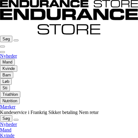
Søg
Nyheder
Mand
Kvinde
Barn
Løb
Sti
Triathlon
Nutrition
Mærker
Kundeservice i Frankrig
Sikker betaling
Nem retur
Søg
Nyheder
Mand
Kvinde