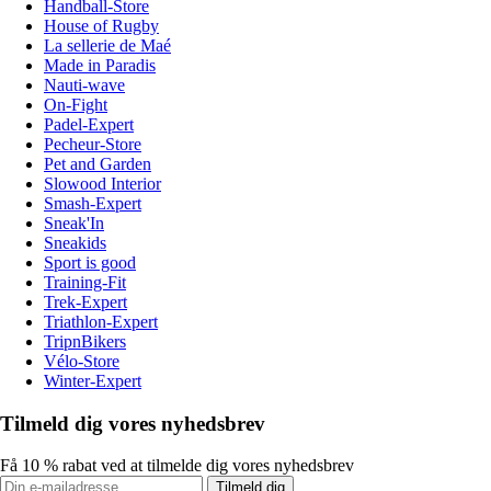
Handball-Store
House of Rugby
La sellerie de Maé
Made in Paradis
Nauti-wave
On-Fight
Padel-Expert
Pecheur-Store
Pet and Garden
Slowood Interior
Smash-Expert
Sneak'In
Sneakids
Sport is good
Training-Fit
Trek-Expert
Triathlon-Expert
TripnBikers
Vélo-Store
Winter-Expert
Tilmeld dig vores nyhedsbrev
Få 10 % rabat ved at tilmelde dig vores nyhedsbrev
Tilmeld dig