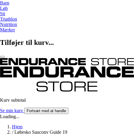
Barn
Løb
Sti
Triathlon
Nutrition
Mærker
Tilføjer til kurv...
Kurv subtotal
Se min kurv
Fortsæt med at handle
Loading...
Hjem
/
Løbesko Saucony Guide 19