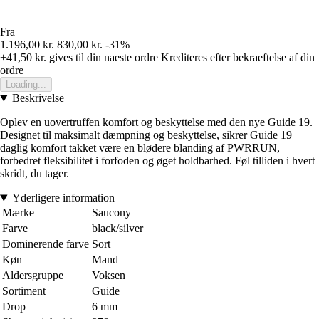
Fra
1.196,00 kr.
830,00 kr.
-31%
+41,50 kr.
gives til din naeste ordre
Krediteres efter bekraeftelse af din
ordre
Loading...
Beskrivelse
Oplev en uovertruffen komfort og beskyttelse med den nye Guide 19.
Designet til maksimalt dæmpning og beskyttelse, sikrer Guide 19
daglig komfort takket være en blødere blanding af PWRRUN,
forbedret fleksibilitet i forfoden og øget holdbarhed. Føl tilliden i hvert
skridt, du tager.
Yderligere information
Mærke
Saucony
Farve
black/silver
Dominerende farve
Sort
Køn
Mand
Aldersgruppe
Voksen
Sortiment
Guide
Drop
6 mm