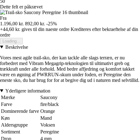
50
Dette felt er påkrævet
Fra
1.196,00 kr.
892,00 kr.
-25%
+44,60 kr.
gives til din naeste ordre
Krediteres efter bekraeftelse af din
ordre
Loading...
Beskrivelse
Vores mest agile trail-sko, der kan tackle alle slags terræn, er nu
forbedret med Vibram Megagrip-teknologien til ultimativt greb og
trækkraft under alle forhold. Med bedre affjedring og komfort takket
være en øgning af PWRRUN-skum under foden, er Peregrine den
eneste sko, du har brug for for at begive dig ud i naturen med selvtillid.
Yderligere information
Mærke
Saucony
Farve
fire/black
Dominerende farve
Orange
Køn
Mand
Aldersgruppe
Voksen
Sortiment
Peregrine
Drop
4 mm