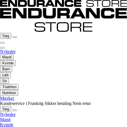
Søg
Nyheder
Mand
Kvinde
Barn
Løb
Sti
Triathlon
Nutrition
Mærker
Kundeservice i Frankrig
Sikker betaling
Nem retur
Søg
Nyheder
Mand
Kvinde