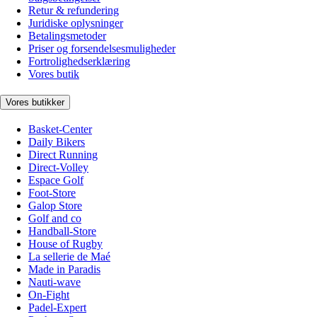
Retur & refundering
Juridiske oplysninger
Betalingsmetoder
Priser og forsendelsesmuligheder
Fortrolighedserklæring
Vores butik
Vores butikker
Basket-Center
Daily Bikers
Direct Running
Direct-Volley
Espace Golf
Foot-Store
Galop Store
Golf and co
Handball-Store
House of Rugby
La sellerie de Maé
Made in Paradis
Nauti-wave
On-Fight
Padel-Expert