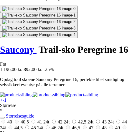
Saucony
Trail-sko Peregrine 16
Fra
1.196,00 kr.
892,00 kr.
-25%
Opdag trail skoene Saucony Peregrine 16, perfekte til et smidigt og
selvsikkert eventyr på alle terræner.
+-1
Størrelse
*
Størrelsesguide
40
40,5
41
24t
42
24t
42,5
24t
43
24t
44
24t
44,5
45
24t
46
24t
46,5
47
48
49