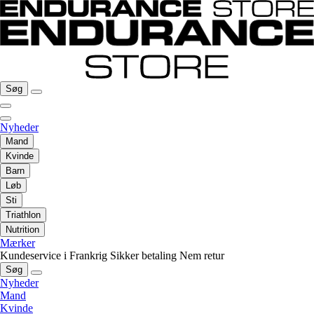
Søg
Nyheder
Mand
Kvinde
Barn
Løb
Sti
Triathlon
Nutrition
Mærker
Kundeservice i Frankrig
Sikker betaling
Nem retur
Søg
Nyheder
Mand
Kvinde