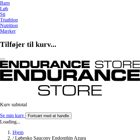
Barn
Løb
Sti
Triathlon
Nutrition
Mærker
Tilføjer til kurv...
Kurv subtotal
Se min kurv
Fortsæt med at handle
Loading...
Hjem
/
Løbesko Saucony Endorphin Azura