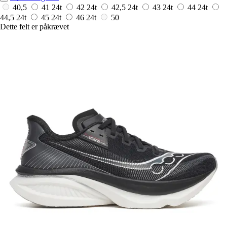
40,5
41
24t
42
24t
42,5
24t
43
24t
44
24t
44,5
24t
45
24t
46
24t
50
Dette felt er påkrævet