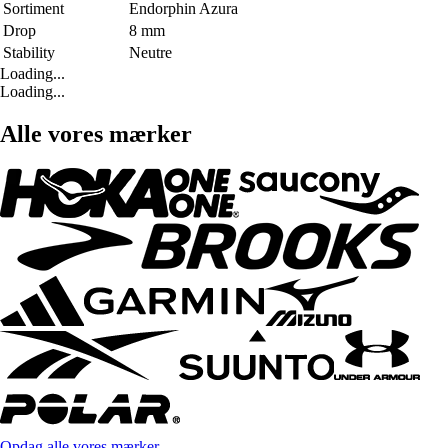
Sortiment
Endorphin Azura
Drop
8 mm
Stability
Neutre
Loading...
Loading...
Alle vores mærker
Opdag alle vores mærker