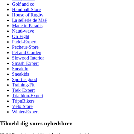
Golf and co
Handball-Store
House of Rugby
La sellerie de Maé
Made in Paradis
Nauti-wave
On-Fight
Padel-Expert
Pecheur-Store
Pet and Garden
Slowood Interior
Smash-Expert
Sneak'In
Sneakids
Sport is good
Training-Fit
Trek-Expert
Triathlon-Expert
TripnBikers
Vélo-Store
Winter-Expert
Tilmeld dig vores nyhedsbrev