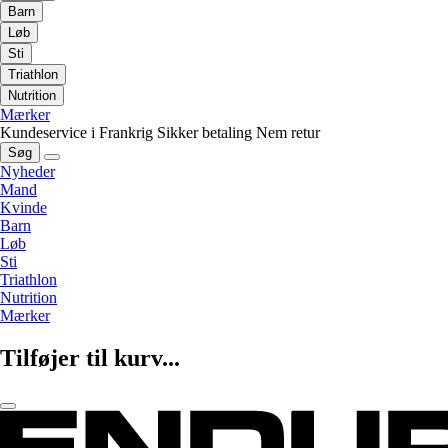
Barn
Løb
Sti
Triathlon
Nutrition
Mærker
Kundeservice i Frankrig
Sikker betaling
Nem retur
Søg
Nyheder
Mand
Kvinde
Barn
Løb
Sti
Triathlon
Nutrition
Mærker
Tilføjer til kurv...