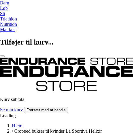
Barn
Løb
Sti
Triathlon
Nutrition
Mærker
Tilføjer til kurv...
Kurv subtotal
Se min kurv
Fortsæt med at handle
Loading...
Hjem
/
Cropped bukser til kvinder La Sportiva Helixir