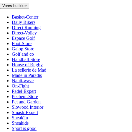
Vores butikker
Basket-Center
Daily Bikers
Direct Running
Direct-Volley
Espace Golf
Foot-Store
Galop Store
Golf and co
Handball-Store
House of Rugby
La sellerie de Maé
Made in Paradis
Nauti-wave
On-Fight
Padel-Expert
Pecheur-Store
Pet and Garden
Slowood Interior
Smash-Expert
Sneak'In
Sneakids
Sport is good