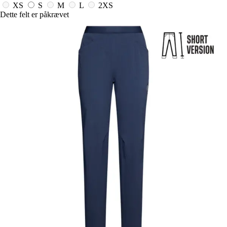
XS
S
M
L
2XS
Dette felt er påkrævet