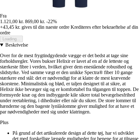
Fra
1.121,00 kr.
869,00 kr.
-22%
+43,45 kr.
gives til din naeste ordre
Krediteres efter bekraeftelse af din
ordre
Loading...
Beskrivelse
Over for de mest frygtindgydende vægge er det bedst at tage sine
forholdsregler. Vores bukser Helixir er lavet af en af de letteste og
stærkeste fibre i verden, hvilket giver dem enestående robusthed og
slidstyrke. Ved samme vægt er den unikke Spectra® fiber 10 gange
stærkere end stål: det er nødvendigt for at klatre de mest krævende
skorstene. Minimalistisk og blød, er taljen designet til at sikre, at
Helixir ikke bevæger sig og er komfortabel fra tilgangen til toppen. De
formsyede knæ og den indbyggede kile sikrer total bevægelsesfrihed
under reetablering, i dihedraler eller når du sikrer. De store lommer til
hænderne og den bageste lynlåslomme giver mulighed for at have et
par nødvendigheder med sig under klatringen.
Plus
På grund af det artikulerede design af dette tøj, har vi udviklet
det med forskellige længde muligheder for benene for at tilpasse