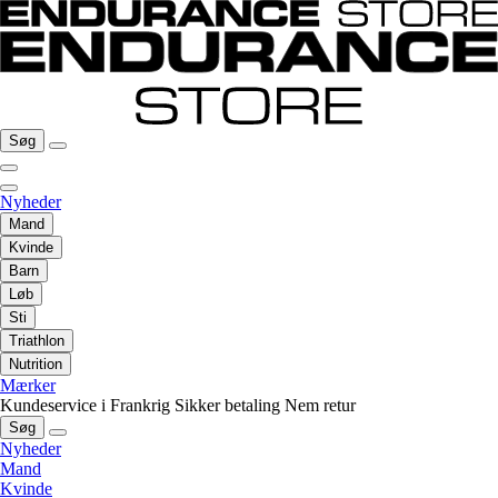
Søg
Nyheder
Mand
Kvinde
Barn
Løb
Sti
Triathlon
Nutrition
Mærker
Kundeservice i Frankrig
Sikker betaling
Nem retur
Søg
Nyheder
Mand
Kvinde