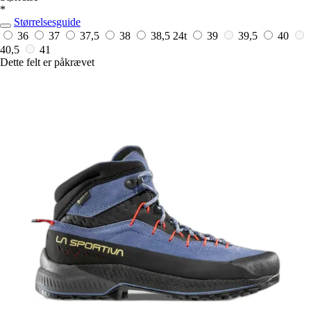
*
Størrelsesguide
36
37
37,5
38
38,5
24t
39
39,5
40
40,5
41
Dette felt er påkrævet