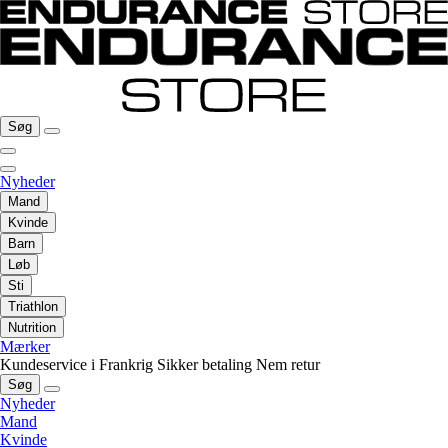
Søg
Nyheder
Mand
Kvinde
Barn
Løb
Sti
Triathlon
Nutrition
Mærker
Kundeservice i Frankrig
Sikker betaling
Nem retur
Søg
Nyheder
Mand
Kvinde