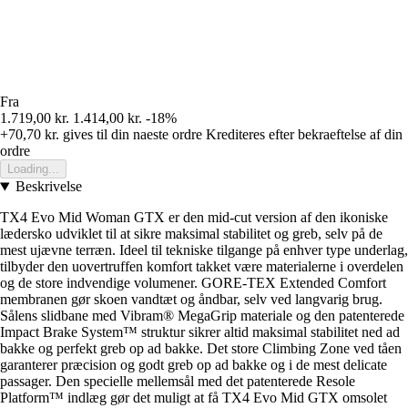
Fra
1.719,00 kr.
1.414,00 kr.
-18%
+70,70 kr.
gives til din naeste ordre
Krediteres efter bekraeftelse af din
ordre
Loading...
Beskrivelse
TX4 Evo Mid Woman GTX er den mid-cut version af den ikoniske
lædersko udviklet til at sikre maksimal stabilitet og greb, selv på de
mest ujævne terræn. Ideel til tekniske tilgange på enhver type underlag,
tilbyder den uovertruffen komfort takket være materialerne i overdelen
og de store indvendige volumener. GORE-TEX Extended Comfort
membranen gør skoen vandtæt og åndbar, selv ved langvarig brug.
Sålens slidbane med Vibram® MegaGrip materiale og den patenterede
Impact Brake System™ struktur sikrer altid maksimal stabilitet ned ad
bakke og perfekt greb op ad bakke. Det store Climbing Zone ved tåen
garanterer præcision og godt greb op ad bakke og i de mest delicate
passager. Den specielle mellemsål med det patenterede Resole
Platform™ indlæg gør det muligt at få TX4 Evo Mid GTX omsolet