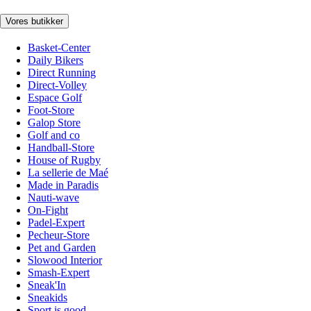
Vores butikker
Basket-Center
Daily Bikers
Direct Running
Direct-Volley
Espace Golf
Foot-Store
Galop Store
Golf and co
Handball-Store
House of Rugby
La sellerie de Maé
Made in Paradis
Nauti-wave
On-Fight
Padel-Expert
Pecheur-Store
Pet and Garden
Slowood Interior
Smash-Expert
Sneak'In
Sneakids
Sport is good