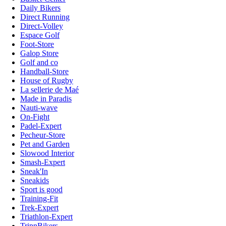
Daily Bikers
Direct Running
Direct-Volley
Espace Golf
Foot-Store
Galop Store
Golf and co
Handball-Store
House of Rugby
La sellerie de Maé
Made in Paradis
Nauti-wave
On-Fight
Padel-Expert
Pecheur-Store
Pet and Garden
Slowood Interior
Smash-Expert
Sneak'In
Sneakids
Sport is good
Training-Fit
Trek-Expert
Triathlon-Expert
TripnBikers