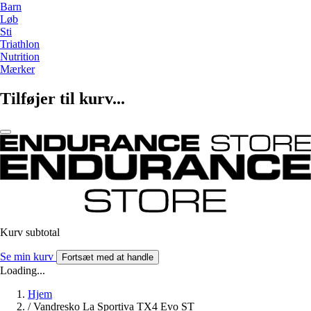
Barn
Løb
Sti
Triathlon
Nutrition
Mærker
Tilføjer til kurv...
Kurv subtotal
Se min kurv
Fortsæt med at handle
Loading...
Hjem
/
Vandresko La Sportiva TX4 Evo ST