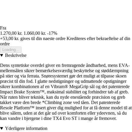
Fra
1.270,00 kr.
1.060,00 kr.
-17%
+53,00 kr.
gives til din naeste ordre
Krediteres efter bekraeftelse af din
ordre
Loading...
Beskrivelse
Dens syntetiske overdel giver en fremragende åndbarhed, mens EVA-
mellemsålen sikrer bemærkelsesværdig beskyttelse og støddæmpning
på stier og via ferrata. Snøresystemet gør det muligt at tilpasse skoen
præcist til din fod. I glatte nedstigninger og udmattende opstigninger
sikrer kombinationen af en Vibram® MegaGrip sål og det patenterede
Impact Brake System™, maksimal stabilitet og forhindrer tab af greb.
Når ruten bliver teknisk, kan du nyde enestående præcision og greb
takket være den brede *Climbing zone ved tåen. Det patenterede
Resole Platform™ insert giver dig mulighed for at få denne model til at
blive sålem, uden at det går ud over komforten eller ydeevnen, så du
kan vandre i bjergene i dine TX4 Evo ST i mange år fremover.
Yderligere information