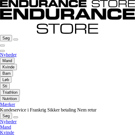
Søg
Nyheder
Mand
Kvinde
Barn
Løb
Sti
Triathlon
Nutrition
Mærker
Kundeservice i Frankrig
Sikker betaling
Nem retur
Søg
Nyheder
Mand
Kvinde