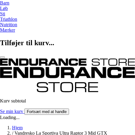
Barn
Løb
Sti
Triathlon
Nutrition
Mærker
Tilføjer til kurv...
Kurv subtotal
Se min kurv
Fortsæt med at handle
Loading...
Hjem
/
Vandresko La Sportiva Ultra Raptor 3 Mid GTX