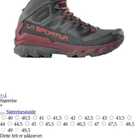
+-1
Størrelse
*
Størrelsesguide
40
40,5
41
41,5
42
42,5
43
43,5
44
44,5
45
45,5
46
46,5
47
47,5
48,5
49
49,5
Dette felt er påkrævet