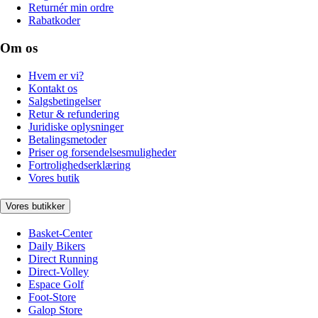
Returnér min ordre
Rabatkoder
Om os
Hvem er vi?
Kontakt os
Salgsbetingelser
Retur & refundering
Juridiske oplysninger
Betalingsmetoder
Priser og forsendelsesmuligheder
Fortrolighedserklæring
Vores butik
Vores butikker
Basket-Center
Daily Bikers
Direct Running
Direct-Volley
Espace Golf
Foot-Store
Galop Store