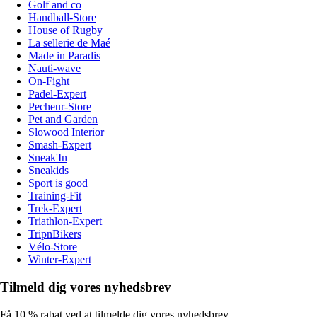
Golf and co
Handball-Store
House of Rugby
La sellerie de Maé
Made in Paradis
Nauti-wave
On-Fight
Padel-Expert
Pecheur-Store
Pet and Garden
Slowood Interior
Smash-Expert
Sneak'In
Sneakids
Sport is good
Training-Fit
Trek-Expert
Triathlon-Expert
TripnBikers
Vélo-Store
Winter-Expert
Tilmeld dig vores nyhedsbrev
Få 10 % rabat ved at tilmelde dig vores nyhedsbrev