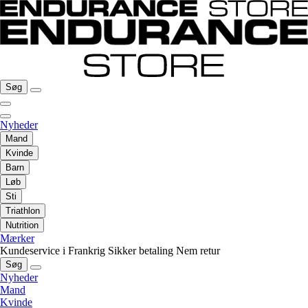
Søg
Nyheder
Mand
Kvinde
Barn
Løb
Sti
Triathlon
Nutrition
Mærker
Kundeservice i Frankrig
Sikker betaling
Nem retur
Søg
Nyheder
Mand
Kvinde