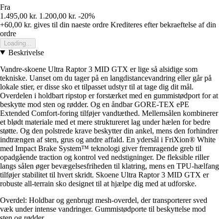
Fra
1.495,00 kr.
1.200,00 kr.
-20%
+60,00 kr.
gives til din naeste ordre
Krediteres efter bekraeftelse af din
ordre
Loading...
Beskrivelse
Vandre-skoene Ultra Raptor 3 MID GTX er lige så alsidige som
tekniske. Uanset om du tager på en langdistancevandring eller går på
lokale stier, er disse sko et tilpasset udstyr til at tage dig dit mål.
Overdelen i holdbart ripstop er forstærket med en gummistødport for at
beskytte mod sten og rødder. Og en åndbar GORE-TEX ePE
Extended Comfort-foring tilføjer vandtæthed. Mellemsålen kombinerer
et blødt materiale med et mere struktureret lag under hælen for bedre
støtte. Og den polstrede krave beskytter din ankel, mens den forhindrer
indtrængen af sten, grus og andre affald. En ydersål i FriXion® White
med Impact Brake System™ teknologi giver fremragende greb til
opadgående traction og kontrol ved nedstigninger. De fleksible riller
langs sålen øger bevægelsesfriheden til klatring, mens en TPU-hælfang
tilføjer stabilitet til hvert skridt. Skoene Ultra Raptor 3 MID GTX er
robuste all-terrain sko designet til at hjælpe dig med at udforske.
Overdel: Holdbar og genbrugt mesh-overdel, der transporterer sved
væk under intense vandringer. Gummistødporte til beskyttelse mod
sten og rødder.