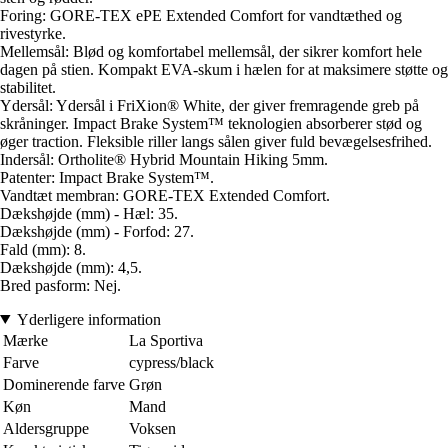
Foring: GORE-TEX ePE Extended Comfort for vandtæthed og
rivestyrke.
Mellemsål: Blød og komfortabel mellemsål, der sikrer komfort hele
dagen på stien. Kompakt EVA-skum i hælen for at maksimere støtte og
stabilitet.
Ydersål: Ydersål i FriXion® White, der giver fremragende greb på
skråninger. Impact Brake System™ teknologien absorberer stød og
øger traction. Fleksible riller langs sålen giver fuld bevægelsesfrihed.
Indersål: Ortholite® Hybrid Mountain Hiking 5mm.
Patenter: Impact Brake System™.
Vandtæt membran: GORE-TEX Extended Comfort.
Dækshøjde (mm) - Hæl: 35.
Dækshøjde (mm) - Forfod: 27.
Fald (mm): 8.
Dækshøjde (mm): 4,5.
Bred pasform: Nej.
Yderligere information
Mærke
La Sportiva
Farve
cypress/black
Dominerende farve
Grøn
Køn
Mand
Aldersgruppe
Voksen