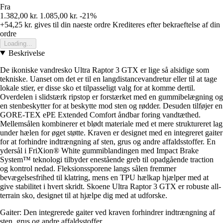
Fra
1.382,00 kr.
1.085,00 kr.
-21%
+54,25 kr.
gives til din naeste ordre
Krediteres efter bekraeftelse af din
ordre
Loading...
Beskrivelse
De ikoniske vandresko Ultra Raptor 3 GTX er lige så alsidige som
tekniske. Uanset om det er til en langdistancevandretur eller til at tage
lokale stier, er disse sko et tilpasseligt valg for at komme dertil.
Overdelen i slidstærk ripstop er forstærket med en gummibelægning og
en stenbeskytter for at beskytte mod sten og rødder. Desuden tilføjer en
GORE-TEX ePE Extended Comfort åndbar foring vandtæthed.
Mellemsålen kombinerer et blødt materiale med et mere struktureret lag
under hælen for øget støtte. Kraven er designet med en integreret gaiter
for at forhindre indtrængning af sten, grus og andre affaldsstoffer. En
ydersål i FriXion® White gummiblandingen med Impact Brake
System™ teknologi tilbyder enestående greb til opadgående traction
og kontrol nedad. Fleksionssporene langs sålen fremmer
bevægelsesfrihed til klatring, mens en TPU hælkap hjælper med at
give stabilitet i hvert skridt. Skoene Ultra Raptor 3 GTX er robuste all-
terrain sko, designet til at hjælpe dig med at udforske.
Gaiter: Den integrerede gaiter ved kraven forhindrer indtrængning af
sten, grus og andre affaldsstoffer