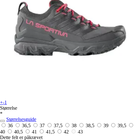
+-1
Størrelse
*
Størrelsesguide
36
36,5
37
37,5
38
38,5
39
39,5
40
40,5
41
41,5
42
43
Dette felt er påkrævet