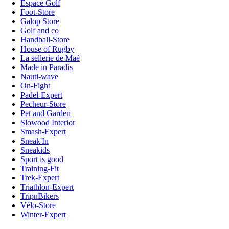
Espace Golf
Foot-Store
Galop Store
Golf and co
Handball-Store
House of Rugby
La sellerie de Maé
Made in Paradis
Nauti-wave
On-Fight
Padel-Expert
Pecheur-Store
Pet and Garden
Slowood Interior
Smash-Expert
Sneak'In
Sneakids
Sport is good
Training-Fit
Trek-Expert
Triathlon-Expert
TripnBikers
Vélo-Store
Winter-Expert