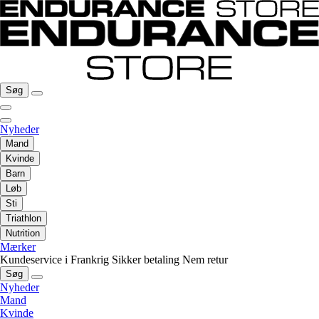
Søg
Nyheder
Mand
Kvinde
Barn
Løb
Sti
Triathlon
Nutrition
Mærker
Kundeservice i Frankrig
Sikker betaling
Nem retur
Søg
Nyheder
Mand
Kvinde