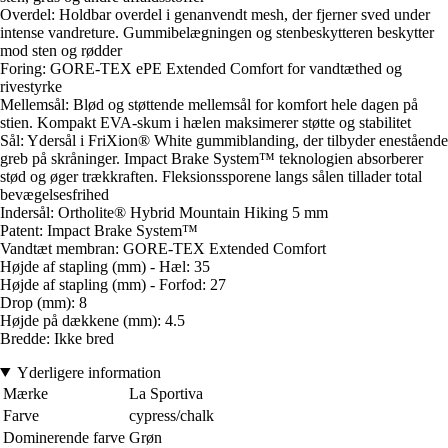
Overdel: Holdbar overdel i genanvendt mesh, der fjerner sved under
intense vandreture. Gummibelægningen og stenbeskytteren beskytter
mod sten og rødder
Foring: GORE-TEX ePE Extended Comfort for vandtæthed og
rivestyrke
Mellemsål: Blød og støttende mellemsål for komfort hele dagen på
stien. Kompakt EVA-skum i hælen maksimerer støtte og stabilitet
Sål: Ydersål i FriXion® White gummiblanding, der tilbyder enestående
greb på skråninger. Impact Brake System™ teknologien absorberer
stød og øger trækkraften. Fleksionssporene langs sålen tillader total
bevægelsesfrihed
Indersål: Ortholite® Hybrid Mountain Hiking 5 mm
Patent: Impact Brake System™
Vandtæt membran: GORE-TEX Extended Comfort
Højde af stapling (mm) - Hæl: 35
Højde af stapling (mm) - Forfod: 27
Drop (mm): 8
Højde på dækkene (mm): 4.5
Bredde: Ikke bred
Yderligere information
Mærke
La Sportiva
Farve
cypress/chalk
Dominerende farve
Grøn