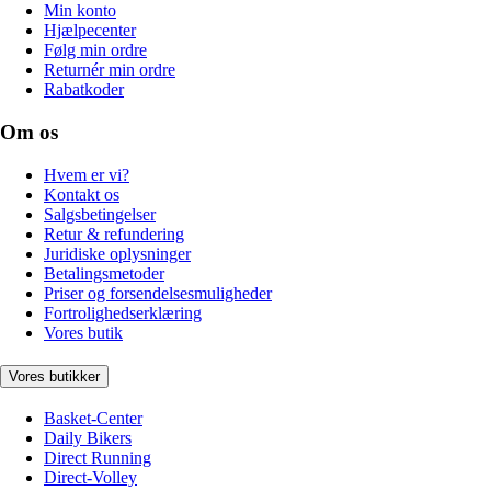
Min konto
Hjælpecenter
Følg min ordre
Returnér min ordre
Rabatkoder
Om os
Hvem er vi?
Kontakt os
Salgsbetingelser
Retur & refundering
Juridiske oplysninger
Betalingsmetoder
Priser og forsendelsesmuligheder
Fortrolighedserklæring
Vores butik
Vores butikker
Basket-Center
Daily Bikers
Direct Running
Direct-Volley