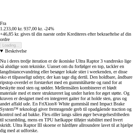
Fra
1.233,00 kr.
937,00 kr.
-24%
+46,85 kr.
gives til din naeste ordre
Krediteres efter bekraeftelse af din
ordre
Loading...
Beskrivelse
Nu i deres tredje iteration er de ikoniske Ultra Raptor 3 vandresko lige
så alsidige som tekniske. Uanset om du forfølger en top, tackler en
langdistancevandring eller besøger lokale stier i weekenden, er disse
sko et tilpasseligt udstyr, der kan tage dig dertil. Den holdbare, åndbare
ripstop-overdel er forstærket med en gummitåhætte og rand for at
beskytte mod sten og rødder. Mellemsålen kombinerer et blødt
materiale med et mere struktureret lag under hælen for øget støtte. Og
kraven er designet med en integreret gaiter for at holde sten, grus og
andet affald ude. En FriXion® White gummisål med Impact Brake
System™ teknologi giver fremragende greb til opadgående traction og
kontrol ned ad bakke. Flex-riller langs sålen øger bevægelsesfriheden
til scrambling, mens en TPU hælkappe tilføjer stabilitet med hvert
skridt. Ultra Raptor III skoene er hårdføre allroundere lavet til at hjælpe
dig med at udforske.