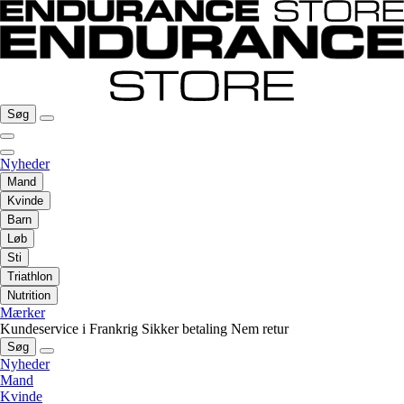
Søg
Nyheder
Mand
Kvinde
Barn
Løb
Sti
Triathlon
Nutrition
Mærker
Kundeservice i Frankrig
Sikker betaling
Nem retur
Søg
Nyheder
Mand
Kvinde