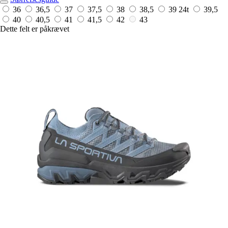
36
36,5
37
37,5
38
38,5
39
24t
39,5
40
40,5
41
41,5
42
43
Dette felt er påkrævet