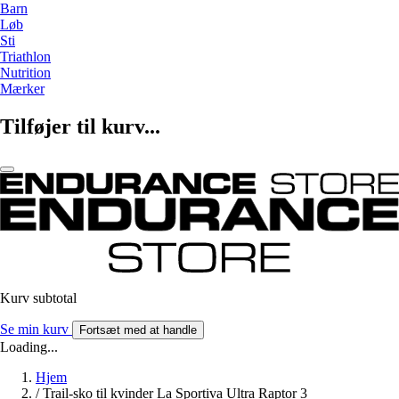
Barn
Løb
Sti
Triathlon
Nutrition
Mærker
Tilføjer til kurv...
Kurv subtotal
Se min kurv
Fortsæt med at handle
Loading...
Hjem
/
Trail-sko til kvinder La Sportiva Ultra Raptor 3