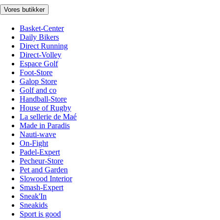
Vores butikker
Basket-Center
Daily Bikers
Direct Running
Direct-Volley
Espace Golf
Foot-Store
Galop Store
Golf and co
Handball-Store
House of Rugby
La sellerie de Maé
Made in Paradis
Nauti-wave
On-Fight
Padel-Expert
Pecheur-Store
Pet and Garden
Slowood Interior
Smash-Expert
Sneak'In
Sneakids
Sport is good