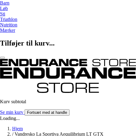
Barn
Løb
Sti
Triathlon
Nutrition
Mærker
Tilføjer til kurv...
Kurv subtotal
Se min kurv
Fortsæt med at handle
Loading...
Hjem
/
Vandresko La Sportiva Aequilibrium LT GTX