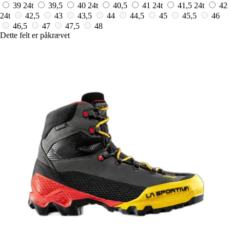
39
24t
39,5
40
24t
40,5
41
24t
41,5
24t
42
24t
42,5
43
43,5
44
44,5
45
45,5
46
46,5
47
47,5
48
Dette felt er påkrævet