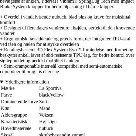
bevægelse af anklen. Ydersål i Vibram® SpringLug Tech med Impact
Brake System knopper for bedre tilpasning til hårde klipper.
+ Overdel i vandafvisende nubuck, blød pløs og krave for maksimal
komfort
+ Designet til flere dages vandreture i højden, perfekt til den krævende
vandrer
+ Ergonomisk, tætsiddende og præcis form, der integrerer TPU-skal
ved tåen og hælen for at styrke overdelen
+ Retningsbestemt 3D Flex System Evo™ forbindelse med formet og
beskyttet ankel, lavet af slid-resistente TPU-lag, for bedre kontrol over
støttepunktet og perfekt mobilitet i anklen
+ Semi-cramponable inter-sål kompatibel med semi-automatiske
cramponer til brug i is eller sne
Yderligere information
Mærke
La Sportiva
Farve
black/yellow
Dominerende farve
Sort
Køn
Mand
Aldersgruppe
Voksen
Karakteristisk
Høj stige
Hovedmateriale
nubuck
Skosål
skrubebestandig gummi