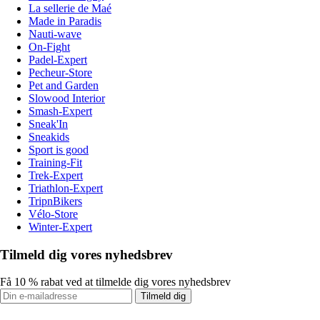
La sellerie de Maé
Made in Paradis
Nauti-wave
On-Fight
Padel-Expert
Pecheur-Store
Pet and Garden
Slowood Interior
Smash-Expert
Sneak'In
Sneakids
Sport is good
Training-Fit
Trek-Expert
Triathlon-Expert
TripnBikers
Vélo-Store
Winter-Expert
Tilmeld dig vores nyhedsbrev
Få 10 % rabat ved at tilmelde dig vores nyhedsbrev
Tilmeld dig