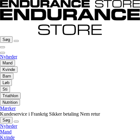
Søg
Nyheder
Mand
Kvinde
Barn
Løb
Sti
Triathlon
Nutrition
Mærker
Kundeservice i Frankrig
Sikker betaling
Nem retur
Søg
Nyheder
Mand
Kvinde