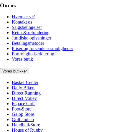
Om os
Hvem er vi?
Kontakt os
Salgsbetingelser
Retur & refundering
Juridiske oplysninger
Betalingsmetoder
Priser og forsendelsesmuligheder
Fortrolighedserklæring
Vores butik
Vores butikker
Basket-Center
Daily Bikers
Direct Running
Direct-Volley
Espace Golf
Foot-Store
Galop Store
Golf and co
Handball-Store
House of Rugby