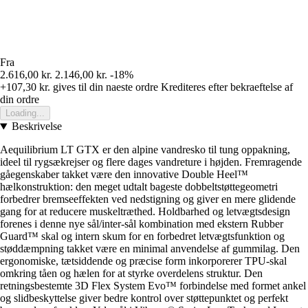
Fra
2.616,00 kr.
2.146,00 kr.
-18%
+107,30 kr.
gives til din naeste ordre
Krediteres efter bekraeftelse af
din ordre
Loading...
Beskrivelse
Aequilibrium LT GTX er den alpine vandresko til tung oppakning,
ideel til rygsækrejser og flere dages vandreture i højden. Fremragende
gåegenskaber takket være den innovative Double Heel™
hælkonstruktion: den meget udtalt bageste dobbeltstøttegeometri
forbedrer bremseeffekten ved nedstigning og giver en mere glidende
gang for at reducere muskeltræthed. Holdbarhed og letvægtsdesign
forenes i denne nye sål/inter-sål kombination med ekstern Rubber
Guard™ skal og intern skum for en forbedret letvægtsfunktion og
støddæmpning takket være en minimal anvendelse af gummilag. Den
ergonomiske, tætsiddende og præcise form inkorporerer TPU-skal
omkring tåen og hælen for at styrke overdelens struktur. Den
retningsbestemte 3D Flex System Evo™ forbindelse med formet ankel
og slidbeskyttelse giver bedre kontrol over støttepunktet og perfekt