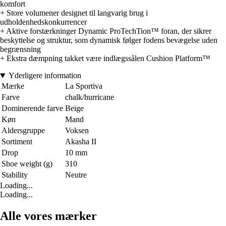
komfort
+ Store volumener designet til langvarig brug i
udholdenhedskonkurrencer
+ Aktive forstærkninger Dynamic ProTechTion™ foran, der sikrer
beskyttelse og struktur, som dynamisk følger fodens bevægelse uden
begrænsning
+ Ekstra dæmpning takket være indlægssålen Cushion Platform™
Yderligere information
Mærke
La Sportiva
Farve
chalk/hurricane
Dominerende farve
Beige
Køn
Mand
Aldersgruppe
Voksen
Sortiment
Akasha II
Drop
10 mm
Shoe weight (g)
310
Stability
Neutre
Loading...
Loading...
Alle vores mærker