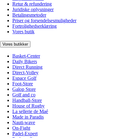
Retur & refundering
Juridiske oplysninger
Betalingsmetoder
Priser og forsendelsesmuligheder
Fortrolighedserklæring
Vores butik
Vores butikker
Basket-Center
Daily Bikers
Direct Running
Direct-Volley
Espace Golf
Foot-Store
Galop Store
Golf and co
Handball-Store
House of Rugby
La sellerie de Maé
Made in Paradis
Nauti-wave
On-Fight
Padel-Expert