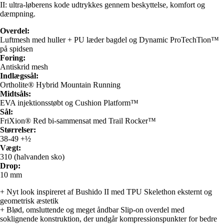
II: ultra-løberens kode udtrykkes gennem beskyttelse, komfort og
dæmpning.
Overdel:
Luftmesh med huller + PU læder bagdel og Dynamic ProTechTion™
på spidsen
Foring:
Antiskrid mesh
Indlægssål:
Ortholite® Hybrid Mountain Running
Midtsåls:
EVA injektionsstøbt og Cushion Platform™
Sål:
FriXion® Red bi-sammensat med Trail Rocker™
Størrelser:
38-49 +½
Vægt:
310 (halvanden sko)
Drop:
10 mm
+ Nyt look inspireret af Bushido II med TPU Skelethon eksternt og
geometrisk æstetik
+ Blød, omsluttende og meget åndbar Slip-on overdel med
soklignende konstruktion, der undgår kompressionspunkter for bedre