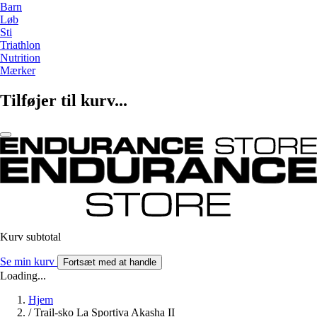
Barn
Løb
Sti
Triathlon
Nutrition
Mærker
Tilføjer til kurv...
Kurv subtotal
Se min kurv
Fortsæt med at handle
Loading...
Hjem
/
Trail-sko La Sportiva Akasha II