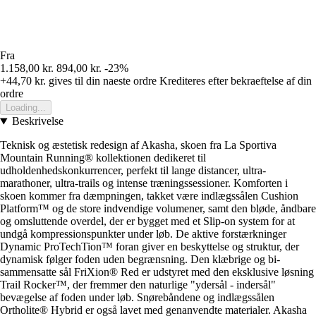
Fra
1.158,00 kr.
894,00 kr.
-23%
+44,70 kr.
gives til din naeste ordre
Krediteres efter bekraeftelse af din
ordre
Loading...
Beskrivelse
Teknisk og æstetisk redesign af Akasha, skoen fra La Sportiva
Mountain Running® kollektionen dedikeret til
udholdenhedskonkurrencer, perfekt til lange distancer, ultra-
marathoner, ultra-trails og intense træningssessioner. Komforten i
skoen kommer fra dæmpningen, takket være indlægssålen Cushion
Platform™ og de store indvendige volumener, samt den bløde, åndbare
og omsluttende overdel, der er bygget med et Slip-on system for at
undgå kompressionspunkter under løb. De aktive forstærkninger
Dynamic ProTechTion™ foran giver en beskyttelse og struktur, der
dynamisk følger foden uden begrænsning. Den klæbrige og bi-
sammensatte sål FriXion® Red er udstyret med den eksklusive løsning
Trail Rocker™, der fremmer den naturlige "ydersål - indersål"
bevægelse af foden under løb. Snørebåndene og indlægssålen
Ortholite® Hybrid er også lavet med genanvendte materialer. Akasha