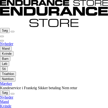
Søg
Nyheder
Mand
Kvinde
Barn
Løb
Sti
Triathlon
Nutrition
Mærker
Kundeservice i Frankrig
Sikker betaling
Nem retur
Søg
Nyheder
Mand
Kvinde