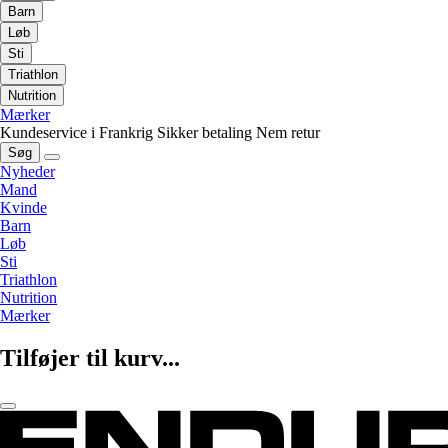
Barn
Løb
Sti
Triathlon
Nutrition
Mærker
Kundeservice i Frankrig
Sikker betaling
Nem retur
Søg
Nyheder
Mand
Kvinde
Barn
Løb
Sti
Triathlon
Nutrition
Mærker
Tilføjer til kurv...