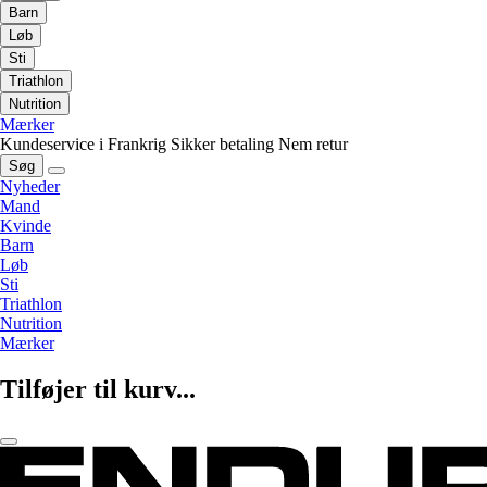
Barn
Løb
Sti
Triathlon
Nutrition
Mærker
Kundeservice i Frankrig
Sikker betaling
Nem retur
Søg
Nyheder
Mand
Kvinde
Barn
Løb
Sti
Triathlon
Nutrition
Mærker
Tilføjer til kurv...